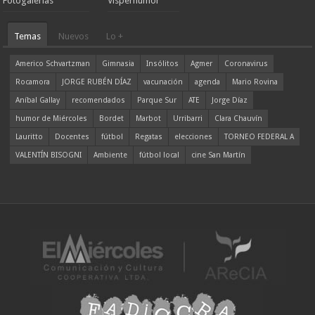
Fotogalerías
Visperhumor
Temas
Nuevos
Lo +
Americo Schvartzman
Gimnasia
Insólitos
Agmer
Coronavirus
Rocamora
JORGE RUBÉN DÍAZ
vacunación
agenda
Mario Rovina
Aníbal Gallay
recomendados
Parque Sur
ATE
Jorge Díaz
humor de Miércoles
Bordet
Marbot
Urribarri
Clara Chauvín
Lauritto
Docentes
fútbol
Regatas
elecciones
TORNEO FEDERAL A
VALENTÍN BISOGNI
Ambiente
fútbol local
cine San Martín