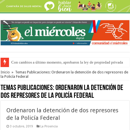
Con cambios a último momento, aprobaron la ley de propiedad privada
Adopción en Entre Ríos: el 35% de los 90 niños, niñas y adolescentes que 
Inicio
»
Temas Publicaciones: Ordenaron la detención de dos represores de
la Policía Federal
Temas Publicaciones:
Ordenaron la detención de
dos represores de la Policía Federal
Ordenaron la detención de dos represores
de la Policía Federal
3 octubre, 2019
La Provincia