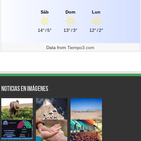
Sáb
Dom
Lun
14°
/
5°
13°
/
3°
12°
/
2°
Data from
Tiempo3.com
Noticias en Imágenes