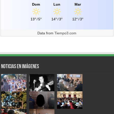
Dom
Lun
Mar
13°
/
5°
14°
/
3°
12°
/
3°
Data from
Tiempo3.com
Noticias en Imágenes