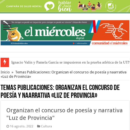
Ignacio Valín y Pamela García se impusieron en la prueba atlética de la UT
Traigo el litoral en mi canción: 100 años de Aníbal Sampayo
Inicio
»
Temas Publicaciones: Organizan el concurso de poesía y naarrativa
«Luz de Provincia»
Temas Publicaciones:
Organizan el concurso de
poesía y naarrativa «Luz de Provincia»
Organizan el concurso de poesía y narrativa
"Luz de Provincia"
16 agosto, 2022
Cultura