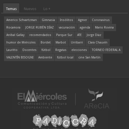
Temas
Nuevos
Lo +
Americo Schvartzman
Gimnasia
Insólitos
Agmer
Coronavirus
Rocamora
JORGE RUBÉN DÍAZ
vacunación
agenda
Mario Rovina
Aníbal Gallay
recomendados
Parque Sur
ATE
Jorge Díaz
humor de Miércoles
Bordet
Marbot
Urribarri
Clara Chauvín
Lauritto
Docentes
fútbol
Regatas
elecciones
TORNEO FEDERAL A
VALENTÍN BISOGNI
Ambiente
fútbol local
cine San Martín