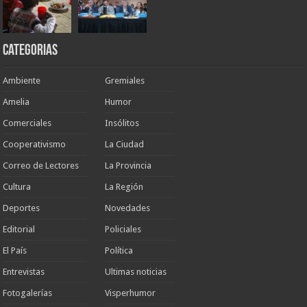
Categorias
Ambiente
Gremiales
Amelia
Humor
Comerciales
Insólitos
Cooperativismo
La Ciudad
Correo de Lectores
La Provincia
Cultura
La Región
Deportes
Novedades
Editorial
Policiales
El País
Política
Entrevistas
Ultimas noticias
Fotogalerías
Visperhumor