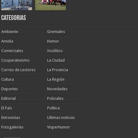
Categorias
Ambiente
Gremiales
Amelia
Humor
Comerciales
Insólitos
Cooperativismo
La Ciudad
Correo de Lectores
La Provincia
Cultura
La Región
Deportes
Novedades
Editorial
Policiales
El País
Política
Entrevistas
Ultimas noticias
Fotogalerías
Visperhumor