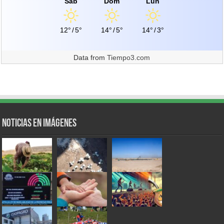
Sáb
Dom
Lun
12°
/
5°
14°
/
5°
14°
/
3°
Data from
Tiempo3.com
Noticias en Imágenes