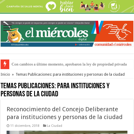
Con cambios a último momento, aprobaron la ley de propiedad privada
Adopción en Entre Ríos: el 35% de los 90 niños, niñas y adolescentes que 
Inicio
»
Temas Publicaciones: para instituciones y personas de la ciudad
Temas Publicaciones:
para instituciones y
personas de la ciudad
Reconocimiento del Concejo Deliberante
para instituciones y personas de la ciudad
11 diciembre, 2018
La Ciudad