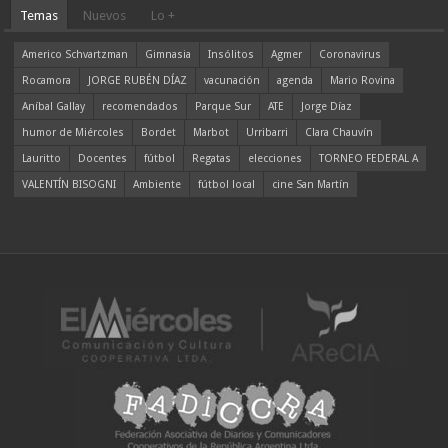
Temas
Nuevos
Lo +
Americo Schvartzman
Gimnasia
Insólitos
Agmer
Coronavirus
Rocamora
JORGE RUBÉN DÍAZ
vacunación
agenda
Mario Rovina
Aníbal Gallay
recomendados
Parque Sur
ATE
Jorge Díaz
humor de Miércoles
Bordet
Marbot
Urribarri
Clara Chauvín
Lauritto
Docentes
fútbol
Regatas
elecciones
TORNEO FEDERAL A
VALENTÍN BISOGNI
Ambiente
fútbol local
cine San Martín