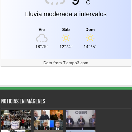
C
Lluvia moderada a intervalos
Vie
Sáb
Dom
18°
/
9°
12°
/
4°
14°
/
5°
Data from
Tiempo3.com
Noticias en Imágenes