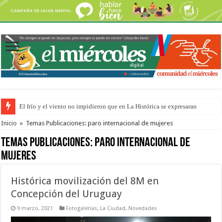
El frío y el viento no impidieron que en La Histórica se expresaran
OSER: Frigerio aseguró que mejoraron el servicio, redujeron el déficit e
Inicio
»
Temas Publicaciones: paro internacional de mujeres
Temas Publicaciones:
paro internacional de
mujeres
Histórica movilización del 8M en
Concepción del Uruguay
9 marzo, 2021
Fotogalerías
,
La Ciudad
,
Novedades