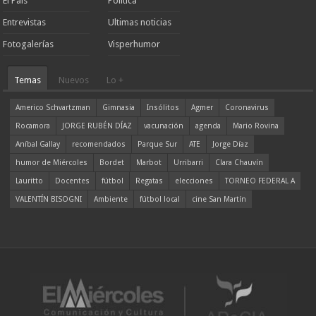
El País
Política
Entrevistas
Ultimas noticias
Fotogalerías
Visperhumor
Temas
Nuevos
Lo +
Americo Schvartzman
Gimnasia
Insólitos
Agmer
Coronavirus
Rocamora
JORGE RUBÉN DÍAZ
vacunación
agenda
Mario Rovina
Aníbal Gallay
recomendados
Parque Sur
ATE
Jorge Díaz
humor de Miércoles
Bordet
Marbot
Urribarri
Clara Chauvín
Lauritto
Docentes
fútbol
Regatas
elecciones
TORNEO FEDERAL A
VALENTÍN BISOGNI
Ambiente
fútbol local
cine San Martín