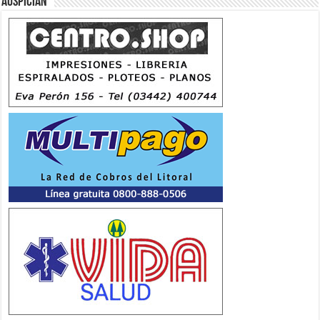
Auspician