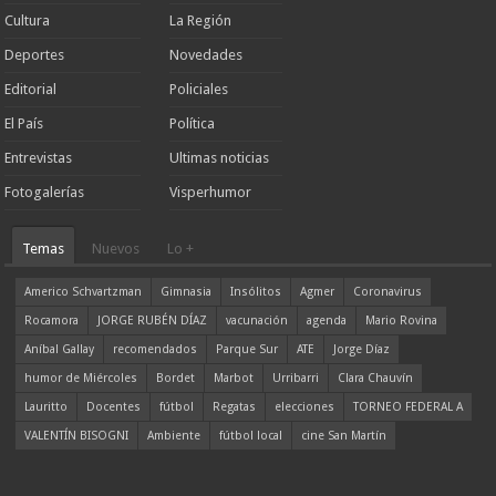
Cultura
La Región
Deportes
Novedades
Editorial
Policiales
El País
Política
Entrevistas
Ultimas noticias
Fotogalerías
Visperhumor
Temas
Nuevos
Lo +
Americo Schvartzman
Gimnasia
Insólitos
Agmer
Coronavirus
Rocamora
JORGE RUBÉN DÍAZ
vacunación
agenda
Mario Rovina
Aníbal Gallay
recomendados
Parque Sur
ATE
Jorge Díaz
humor de Miércoles
Bordet
Marbot
Urribarri
Clara Chauvín
Lauritto
Docentes
fútbol
Regatas
elecciones
TORNEO FEDERAL A
VALENTÍN BISOGNI
Ambiente
fútbol local
cine San Martín