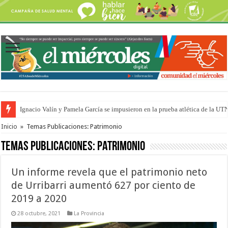
Ignacio Valín y Pamela García se impusieron en la prueba atlética de la UT
Traigo el litoral en mi canción: 100 años de Aníbal Sampayo
Inicio
»
Temas Publicaciones: Patrimonio
Temas Publicaciones:
Patrimonio
Un informe revela que el patrimonio neto
de Urribarri aumentó 627 por ciento de
2019 a 2020
28 octubre, 2021
La Provincia