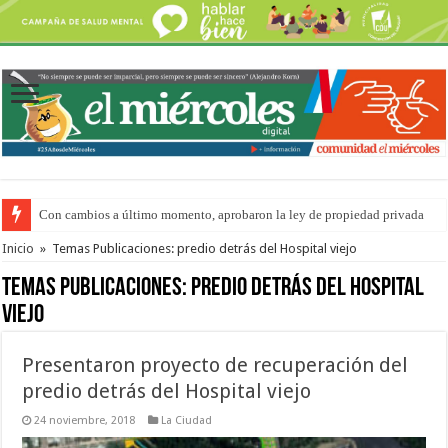
Con cambios a último momento, aprobaron la ley de propiedad privada
Del viernes 7 al domingo 9 de agosto: la agenda ¿A dónde ir? para este find
Inicio
»
Temas Publicaciones: predio detrás del Hospital viejo
Temas Publicaciones:
predio detrás del Hospital
viejo
Presentaron proyecto de recuperación del
predio detrás del Hospital viejo
24 noviembre, 2018
La Ciudad