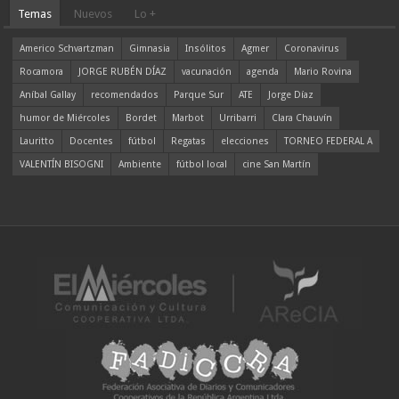
Temas
Nuevos
Lo +
Americo Schvartzman
Gimnasia
Insólitos
Agmer
Coronavirus
Rocamora
JORGE RUBÉN DÍAZ
vacunación
agenda
Mario Rovina
Aníbal Gallay
recomendados
Parque Sur
ATE
Jorge Díaz
humor de Miércoles
Bordet
Marbot
Urribarri
Clara Chauvín
Lauritto
Docentes
fútbol
Regatas
elecciones
TORNEO FEDERAL A
VALENTÍN BISOGNI
Ambiente
fútbol local
cine San Martín