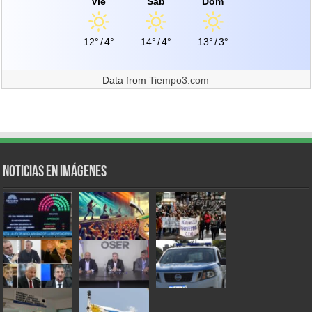
Vie
Sáb
Dom
12°
/
4°
14°
/
4°
13°
/
3°
Data from
Tiempo3.com
Noticias en Imágenes