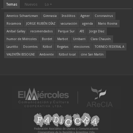
Temas
Nuevos
Lo +
Americo Schvartzman
Gimnasia
Insólitos
Agmer
Coronavirus
Rocamora
JORGE RUBÉN DÍAZ
vacunación
agenda
Mario Rovina
Aníbal Gallay
recomendados
Parque Sur
ATE
Jorge Díaz
humor de Miércoles
Bordet
Marbot
Urribarri
Clara Chauvín
Lauritto
Docentes
fútbol
Regatas
elecciones
TORNEO FEDERAL A
VALENTÍN BISOGNI
Ambiente
fútbol local
cine San Martín