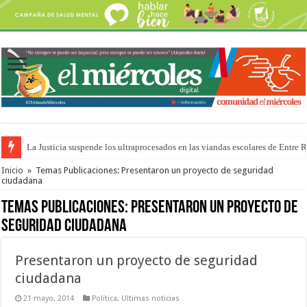
La Justicia suspende los ultraprocesados en las viandas escolares de Entre 
Se presentará la obra “La Runfla de los Macanos”
Inicio
»
Temas Publicaciones: Presentaron un proyecto de seguridad
ciudadana
Temas Publicaciones:
Presentaron un proyecto de
seguridad ciudadana
Presentaron un proyecto de seguridad
ciudadana
21 mayo, 2014
Política
,
Ultimas noticias