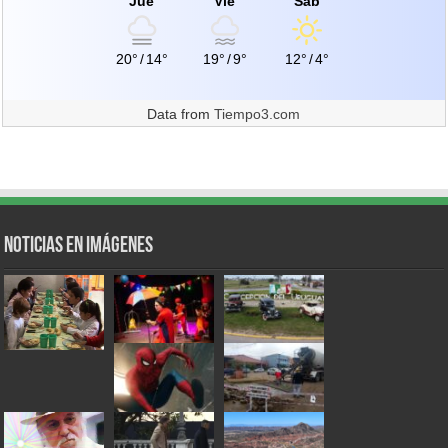
Jue
Vie
Sáb
20°
/
14°
19°
/
9°
12°
/
4°
Data from
Tiempo3.com
Noticias en Imágenes