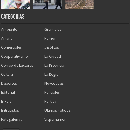
Categorias
Ambiente
Gremiales
Amelia
Humor
Comerciales
Insólitos
Cooperativismo
La Ciudad
Correo de Lectores
La Provincia
Cultura
La Región
Deportes
Novedades
Editorial
Policiales
El País
Política
Entrevistas
Ultimas noticias
Fotogalerías
Visperhumor