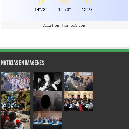
14°
/
3°
12°
/
3°
12°
/
3°
Data from
Tiempo3.com
Noticias en Imágenes