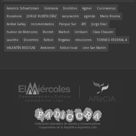
Americo Schvartzman
Gimnasia
Insólitos
Agmer
Coronavirus
Rocamora
JORGE RUBÉN DÍAZ
vacunación
agenda
Mario Rovina
Aníbal Gallay
recomendados
Parque Sur
ATE
Jorge Díaz
humor de Miércoles
Bordet
Marbot
Urribarri
Clara Chauvín
Lauritto
Docentes
fútbol
Regatas
elecciones
TORNEO FEDERAL A
VALENTÍN BISOGNI
Ambiente
fútbol local
cine San Martín