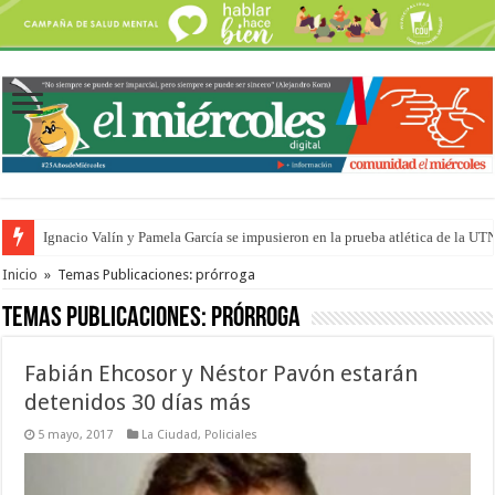
Ignacio Valín y Pamela García se impusieron en la prueba atlética de la UT
Traigo el litoral en mi canción: 100 años de Aníbal Sampayo
Inicio
»
Temas Publicaciones: prórroga
Temas Publicaciones:
prórroga
Fabián Ehcosor y Néstor Pavón estarán
detenidos 30 días más
5 mayo, 2017
La Ciudad
,
Policiales