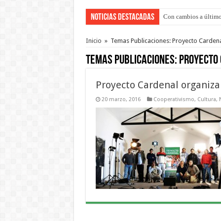
Noticias Destacadas
Con cambios a último
Adopción en Entre Río
Inicio
»
Temas Publicaciones: Proyecto Carden
Temas Publicaciones:
Proyecto
Proyecto Cardenal organiza
20 marzo, 2016
Cooperativismo
,
Cultura
,