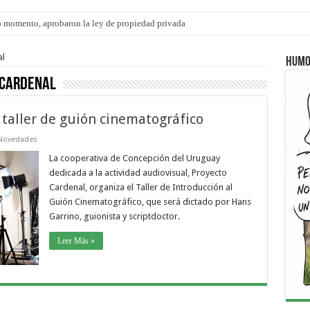
 momento, aprobaron la ley de propiedad privada
s: el 35% de los 90 niños, niñas y adolescentes que esperan una familia tiene CU
al
Humo
 Cardenal
 taller de guión cinematográfico
Novedades
La cooperativa de Concepción del Uruguay
dedicada a la actividad audiovisual, Proyecto
Cardenal, organiza el Taller de Introducción al
Guión Cinematográfico, que será dictado por Hans
Garrino, guionista y scriptdoctor.
Leer Más »