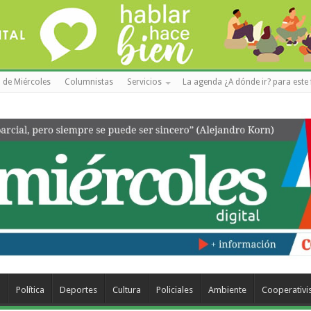
 de Miércoles
Columnistas
Servicios
La agenda ¿A dónde ir? para este 
a
Política
Deportes
Cultura
Policiales
Ambiente
Cooperativ