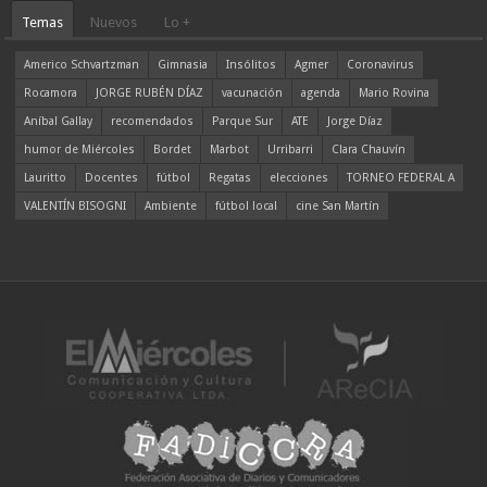
Temas
Nuevos
Lo +
Americo Schvartzman
Gimnasia
Insólitos
Agmer
Coronavirus
Rocamora
JORGE RUBÉN DÍAZ
vacunación
agenda
Mario Rovina
Aníbal Gallay
recomendados
Parque Sur
ATE
Jorge Díaz
humor de Miércoles
Bordet
Marbot
Urribarri
Clara Chauvín
Lauritto
Docentes
fútbol
Regatas
elecciones
TORNEO FEDERAL A
VALENTÍN BISOGNI
Ambiente
fútbol local
cine San Martín