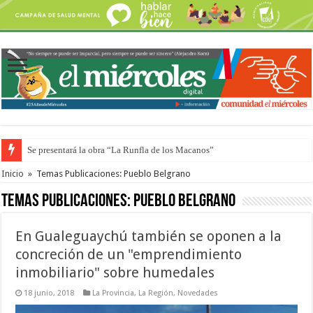
Se presentará la obra “La Runfla de los Macanos”
Preparan otro encuentro de autos clásicos y antiguos
Inicio
»
Temas Publicaciones: Pueblo Belgrano
Temas Publicaciones:
Pueblo Belgrano
En Gualeguaychú también se oponen a la
concreción de un "emprendimiento
inmobiliario" sobre humedales
18 junio, 2018
La Provincia
,
La Región
,
Novedades