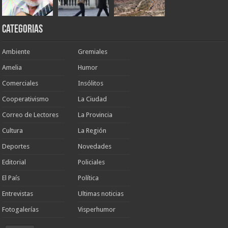
Categorias
Ambiente
Gremiales
Amelia
Humor
Comerciales
Insólitos
Cooperativismo
La Ciudad
Correo de Lectores
La Provincia
Cultura
La Región
Deportes
Novedades
Editorial
Policiales
El País
Política
Entrevistas
Ultimas noticias
Fotogalerías
Visperhumor