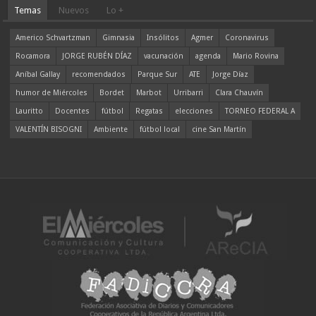
Temas
Nuevos
Lo +
Americo Schvartzman
Gimnasia
Insólitos
Agmer
Coronavirus
Rocamora
JORGE RUBÉN DÍAZ
vacunación
agenda
Mario Rovina
Aníbal Gallay
recomendados
Parque Sur
ATE
Jorge Díaz
humor de Miércoles
Bordet
Marbot
Urribarri
Clara Chauvín
Lauritto
Docentes
fútbol
Regatas
elecciones
TORNEO FEDERAL A
VALENTÍN BISOGNI
Ambiente
fútbol local
cine San Martín