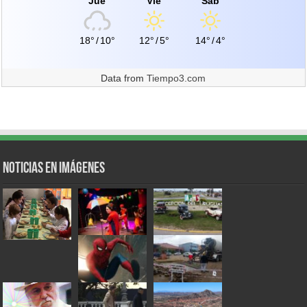
Jue
Vie
Sáb
18°
/
10°
12°
/
5°
14°
/
4°
Data from
Tiempo3.com
Noticias en Imágenes