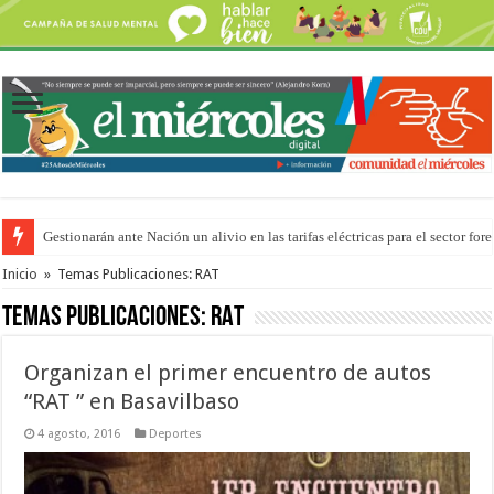
Gestionarán ante Nación un alivio en las tarifas eléctricas para el sector fore
La media sanción a la ley de Inviolabilidad ya ingresó en revisión a Diputa
Inicio
»
Temas Publicaciones: RAT
Temas Publicaciones:
RAT
Organizan el primer encuentro de autos
“RAT ” en Basavilbaso
4 agosto, 2016
Deportes