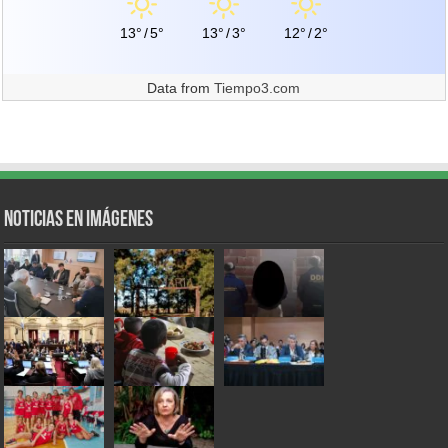
13°
/
5°
13°
/
3°
12°
/
2°
Data from
Tiempo3.com
Noticias en Imágenes