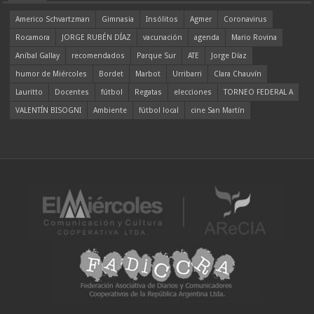
Americo Schvartzman
Gimnasia
Insólitos
Agmer
Coronavirus
Rocamora
JORGE RUBÉN DÍAZ
vacunación
agenda
Mario Rovina
Aníbal Gallay
recomendados
Parque Sur
ATE
Jorge Díaz
humor de Miércoles
Bordet
Marbot
Urribarri
Clara Chauvín
Lauritto
Docentes
fútbol
Regatas
elecciones
TORNEO FEDERAL A
VALENTÍN BISOGNI
Ambiente
fútbol local
cine San Martín