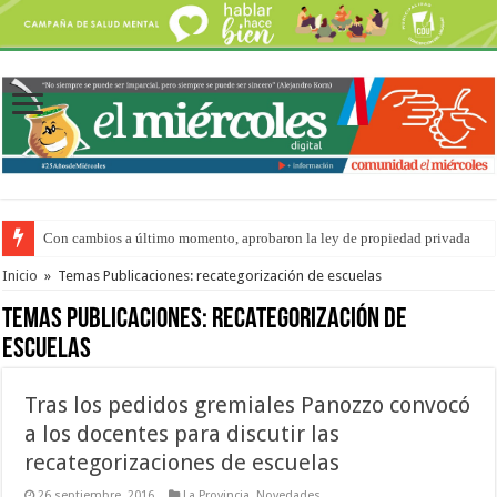
Con cambios a último momento, aprobaron la ley de propiedad privada
Adopción en Entre Ríos: el 35% de los 90 niños, niñas y adolescentes que 
Inicio
»
Temas Publicaciones: recategorización de escuelas
Temas Publicaciones:
recategorización de
escuelas
Tras los pedidos gremiales Panozzo convocó
a los docentes para discutir las
recategorizaciones de escuelas
26 septiembre, 2016
La Provincia
,
Novedades