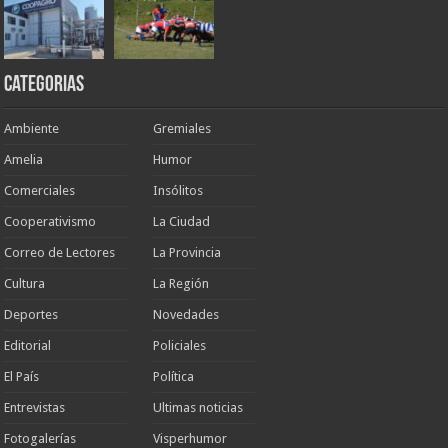
Categorias
Ambiente
Gremiales
Amelia
Humor
Comerciales
Insólitos
Cooperativismo
La Ciudad
Correo de Lectores
La Provincia
Cultura
La Región
Deportes
Novedades
Editorial
Policiales
El País
Política
Entrevistas
Ultimas noticias
Fotogalerías
Visperhumor