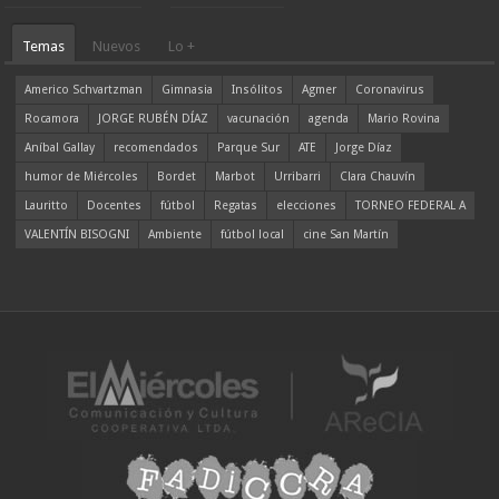
Temas
Nuevos
Lo +
Americo Schvartzman
Gimnasia
Insólitos
Agmer
Coronavirus
Rocamora
JORGE RUBÉN DÍAZ
vacunación
agenda
Mario Rovina
Aníbal Gallay
recomendados
Parque Sur
ATE
Jorge Díaz
humor de Miércoles
Bordet
Marbot
Urribarri
Clara Chauvín
Lauritto
Docentes
fútbol
Regatas
elecciones
TORNEO FEDERAL A
VALENTÍN BISOGNI
Ambiente
fútbol local
cine San Martín