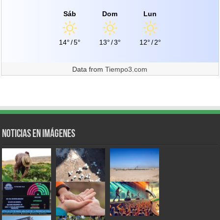
Sáb
Dom
Lun
14°
/
5°
13°
/
3°
12°
/
2°
Data from
Tiempo3.com
Noticias en Imágenes