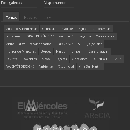
Fotogalerías
Visperhumor
Temas
Nuevos
Lo +
Americo Schvartzman
Gimnasia
Insólitos
Agmer
Coronavirus
Rocamora
JORGE RUBÉN DÍAZ
vacunación
agenda
Mario Rovina
Aníbal Gallay
recomendados
Parque Sur
ATE
Jorge Díaz
humor de Miércoles
Bordet
Marbot
Urribarri
Clara Chauvín
Lauritto
Docentes
fútbol
Regatas
elecciones
TORNEO FEDERAL A
VALENTÍN BISOGNI
Ambiente
fútbol local
cine San Martín