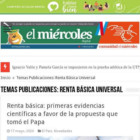
Ignacio Valín y Pamela García se impusieron en la prueba atlética de la UT
Traigo el litoral en mi canción: 100 años de Aníbal Sampayo
Inicio
»
Temas Publicaciones: Renta Básica Universal
Temas Publicaciones:
Renta Básica Universal
Renta básica: primeras evidencias
científicas a favor de la propuesta que
tomó el Papa
17 mayo, 2020
El País
,
Novedades