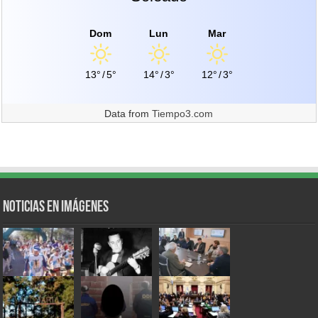
Dom
Lun
Mar
13°
/
5°
14°
/
3°
12°
/
3°
Data from
Tiempo3.com
Noticias en Imágenes