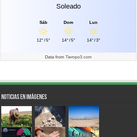
Soleado
Sáb
Dom
Lun
12°
/
5°
14°
/
5°
14°
/
3°
Data from
Tiempo3.com
Noticias en Imágenes