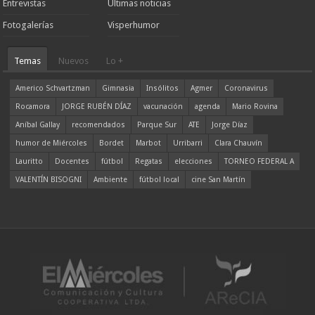
Entrevistas
Ultimas noticias
Fotogalerías
Visperhumor
Temas
Nuevos
Lo +
Americo Schvartzman
Gimnasia
Insólitos
Agmer
Coronavirus
Rocamora
JORGE RUBÉN DÍAZ
vacunación
agenda
Mario Rovina
Aníbal Gallay
recomendados
Parque Sur
ATE
Jorge Díaz
humor de Miércoles
Bordet
Marbot
Urribarri
Clara Chauvín
Lauritto
Docentes
fútbol
Regatas
elecciones
TORNEO FEDERAL A
VALENTÍN BISOGNI
Ambiente
fútbol local
cine San Martín