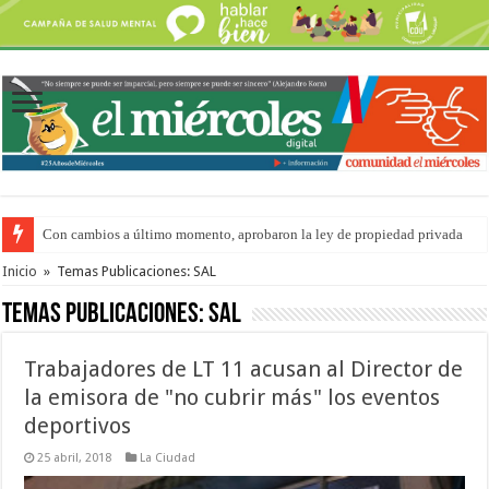
Con cambios a último momento, aprobaron la ley de propiedad privada
Adopción en Entre Ríos: el 35% de los 90 niños, niñas y adolescentes que 
Inicio
»
Temas Publicaciones: SAL
Temas Publicaciones:
SAL
Trabajadores de LT 11 acusan al Director de
la emisora de "no cubrir más" los eventos
deportivos
25 abril, 2018
La Ciudad