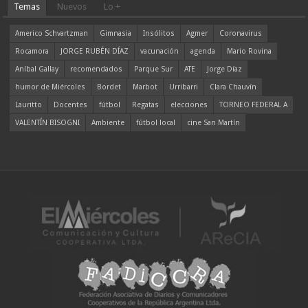
Temas
Nuevos
Lo +
Americo Schvartzman
Gimnasia
Insólitos
Agmer
Coronavirus
Rocamora
JORGE RUBÉN DÍAZ
vacunación
agenda
Mario Rovina
Aníbal Gallay
recomendados
Parque Sur
ATE
Jorge Díaz
humor de Miércoles
Bordet
Marbot
Urribarri
Clara Chauvín
Lauritto
Docentes
fútbol
Regatas
elecciones
TORNEO FEDERAL A
VALENTÍN BISOGNI
Ambiente
fútbol local
cine San Martín