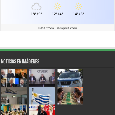
18°
/
9°
12°
/
4°
14°
/
5°
Data from
Tiempo3.com
Noticias en Imágenes