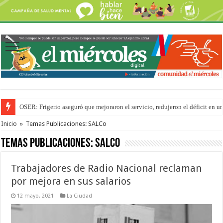
OSER: Frigerio aseguró que mejoraron el servicio, redujeron el déficit e
Por primera vez hicieron una cirugía de reconstrucción torácica en el Hospi
Inicio
»
Temas Publicaciones: SALCo
Temas Publicaciones:
SALCo
Trabajadores de Radio Nacional reclaman
por mejora en sus salarios
12 mayo, 2021
La Ciudad