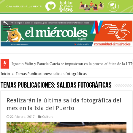
Ignacio Valín y Pamela García se impusieron en la prueba atlética de la UT
Traigo el litoral en mi canción: 100 años de Aníbal Sampayo
Inicio
»
Temas Publicaciones: salidas fotográficas
Temas Publicaciones:
salidas fotográficas
Realizarán la última salida fotográfica del
mes en la Isla del Puerto
22 febrero, 2017
Cultura