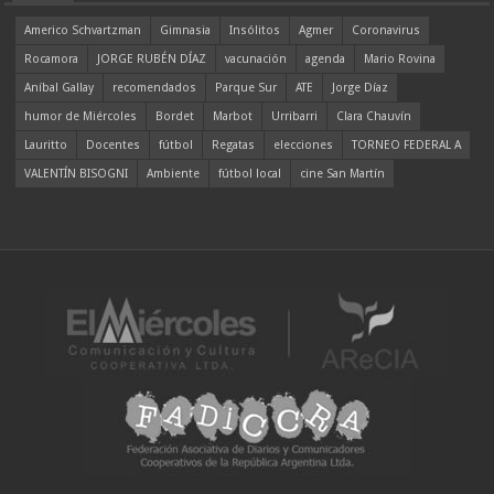
Americo Schvartzman
Gimnasia
Insólitos
Agmer
Coronavirus
Rocamora
JORGE RUBÉN DÍAZ
vacunación
agenda
Mario Rovina
Aníbal Gallay
recomendados
Parque Sur
ATE
Jorge Díaz
humor de Miércoles
Bordet
Marbot
Urribarri
Clara Chauvín
Lauritto
Docentes
fútbol
Regatas
elecciones
TORNEO FEDERAL A
VALENTÍN BISOGNI
Ambiente
fútbol local
cine San Martín