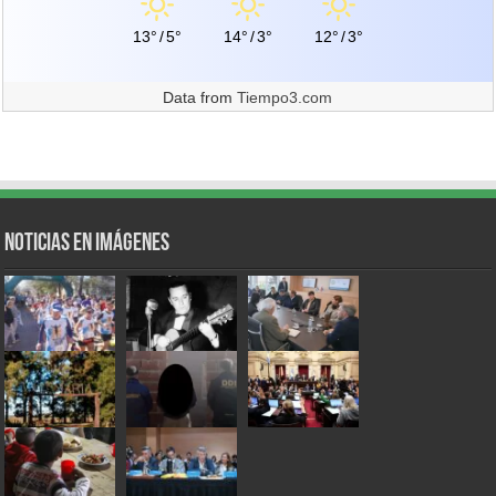
13°
/
5°
14°
/
3°
12°
/
3°
Data from
Tiempo3.com
Noticias en Imágenes