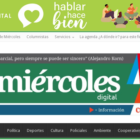
de Miércoles
Columnistas
Servicios
La agenda ¿A dónde ir? para este f
a
Política
Deportes
Cultura
Policiales
Ambiente
Cooperativ