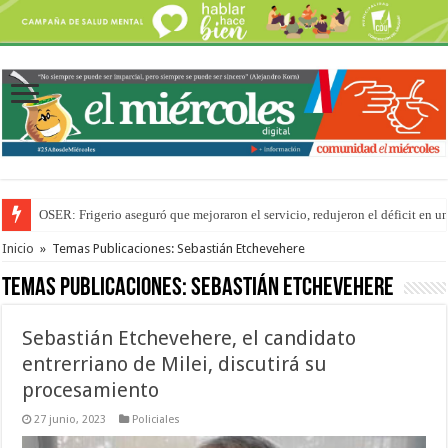
OSER: Frigerio aseguró que mejoraron el servicio, redujeron el déficit e
Por primera vez hicieron una cirugía de reconstrucción torácica en el Hospi
Inicio
»
Temas Publicaciones: Sebastián Etchevehere
Temas Publicaciones:
Sebastián Etchevehere
Sebastián Etchevehere, el candidato
entrerriano de Milei, discutirá su
procesamiento
27 junio, 2023
Policiales