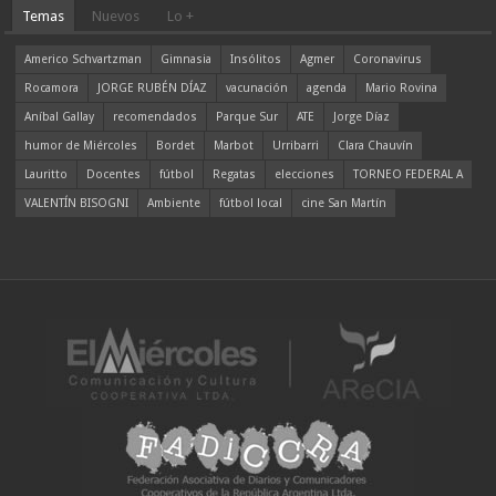
Temas
Nuevos
Lo +
Americo Schvartzman
Gimnasia
Insólitos
Agmer
Coronavirus
Rocamora
JORGE RUBÉN DÍAZ
vacunación
agenda
Mario Rovina
Aníbal Gallay
recomendados
Parque Sur
ATE
Jorge Díaz
humor de Miércoles
Bordet
Marbot
Urribarri
Clara Chauvín
Lauritto
Docentes
fútbol
Regatas
elecciones
TORNEO FEDERAL A
VALENTÍN BISOGNI
Ambiente
fútbol local
cine San Martín