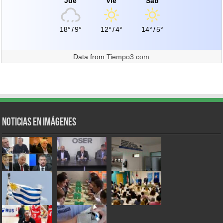
Jue
Vie
Sáb
18°
/
9°
12°
/
4°
14°
/
5°
Data from
Tiempo3.com
Noticias en Imágenes