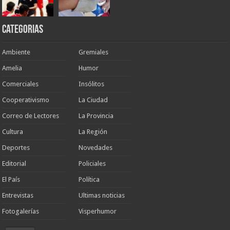
Categorias
Ambiente
Gremiales
Amelia
Humor
Comerciales
Insólitos
Cooperativismo
La Ciudad
Correo de Lectores
La Provincia
Cultura
La Región
Deportes
Novedades
Editorial
Policiales
El País
Política
Entrevistas
Ultimas noticias
Fotogalerías
Visperhumor