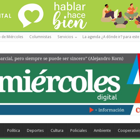
 de Miércoles
Columnistas
Servicios
La agenda ¿A dónde ir? para este 
a
Política
Deportes
Cultura
Policiales
Ambiente
Cooperativ