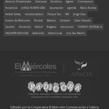
Americo Schvartzman
Gimnasia
Insólitos
Agmer
Coronavirus
Rocamora
JORGE RUBÉN DÍAZ
vacunación
agenda
Mario Rovina
Aníbal Gallay
recomendados
Parque Sur
ATE
Jorge Díaz
humor de Miércoles
Bordet
Marbot
Urribarri
Clara Chauvín
Lauritto
Docentes
fútbol
Regatas
elecciones
TORNEO FEDERAL A
VALENTÍN BISOGNI
Ambiente
fútbol local
cine San Martín
Editado por la Cooperativa El Miércoles Comunicación y Cultura