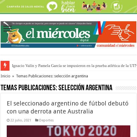
Ignacio Valín y Pamela García se impusieron en la prueba atlética de la UT
Traigo el litoral en mi canción: 100 años de Aníbal Sampayo
Inicio
»
Temas Publicaciones: selección argentina
Temas Publicaciones:
selección argentina
El seleccionado argentino de fútbol debutó
con una derrota ante Australia
22 julio, 2021
Deportes