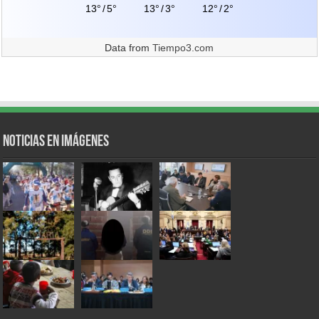
13°
/
5°
13°
/
3°
12°
/
2°
Data from
Tiempo3.com
Noticias en Imágenes