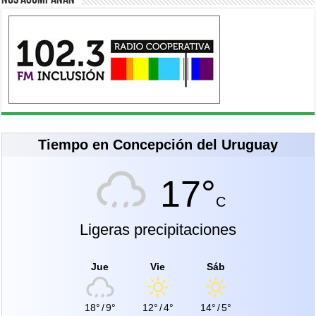
Tiempo en Concepción del Uruguay
17°
C
Ligeras precipitaciones
Jue
Vie
Sáb
18°
/
9°
12°
/
4°
14°
/
5°