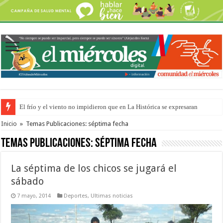
El frío y el viento no impidieron que en La Histórica se expresaran
OSER: Frigerio aseguró que mejoraron el servicio, redujeron el déficit e
Inicio
»
Temas Publicaciones: séptima fecha
Temas Publicaciones:
séptima fecha
La séptima de los chicos se jugará el
sábado
7 mayo, 2014
Deportes
,
Ultimas noticias