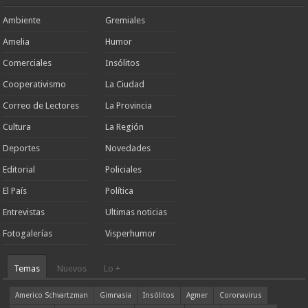
Ambiente
Gremiales
Amelia
Humor
Comerciales
Insólitos
Cooperativismo
La Ciudad
Correo de Lectores
La Provincia
Cultura
La Región
Deportes
Novedades
Editorial
Policiales
El País
Política
Entrevistas
Ultimas noticias
Fotogalerías
Visperhumor
Temas
Nuevos
Lo +
Americo Schvartzman
Gimnasia
Insólitos
Agmer
Coronavirus