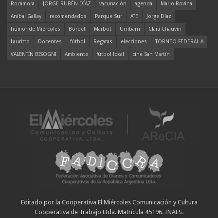
Rocamora
JORGE RUBÉN DÍAZ
vacunación
agenda
Mario Rovina
Aníbal Gallay
recomendados
Parque Sur
ATE
Jorge Díaz
humor de Miércoles
Bordet
Marbot
Urribarri
Clara Chauvín
Lauritto
Docentes
fútbol
Regatas
elecciones
TORNEO FEDERAL A
VALENTÍN BISOGNI
Ambiente
fútbol local
cine San Martín
Editado por la Cooperativa El Miércoles Comunicación y Cultura
Cooperativa de Trabajo Ltda. Matrícula 45196. INAES.