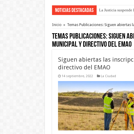
Noticias Destacadas
La Justicia suspende 
Se presentará la obra
Inicio
»
Temas Publicaciones: Siguen abiertas l
Temas Publicaciones:
Siguen ab
municipal y directivo del EMAO
Siguen abiertas las inscrip
directivo del EMAO
14 septiembre, 2022
La Ciudad