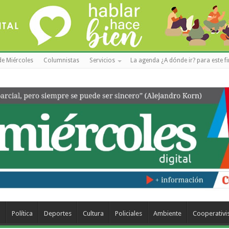
de Miércoles
Columnistas
Servicios
La agenda ¿A dónde ir? para este f
a
Política
Deportes
Cultura
Policiales
Ambiente
Cooperativ