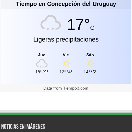
Tiempo en Concepción del Uruguay
17°
C
Ligeras precipitaciones
Jue
Vie
Sáb
18°
/
9°
12°
/
4°
14°
/
5°
Data from
Tiempo3.com
Noticias en Imágenes