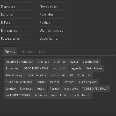
Deportes
Novedades
Editorial
Policiales
El País
Política
Entrevistas
Ultimas noticias
Fotogalerías
Visperhumor
Temas
Nuevos
Lo +
Americo Schvartzman
Gimnasia
Insólitos
Agmer
Coronavirus
Rocamora
JORGE RUBÉN DÍAZ
vacunación
agenda
Mario Rovina
Aníbal Gallay
recomendados
Parque Sur
ATE
Jorge Díaz
humor de Miércoles
Bordet
Marbot
Urribarri
Clara Chauvín
Lauritto
Docentes
fútbol
Regatas
elecciones
TORNEO FEDERAL A
VALENTÍN BISOGNI
Ambiente
fútbol local
cine San Martín