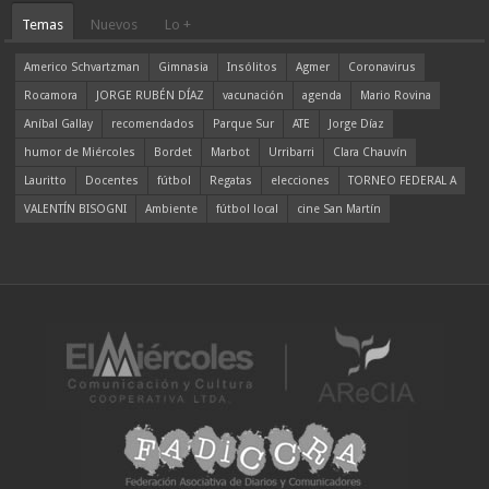
Temas
Nuevos
Lo +
Americo Schvartzman
Gimnasia
Insólitos
Agmer
Coronavirus
Rocamora
JORGE RUBÉN DÍAZ
vacunación
agenda
Mario Rovina
Aníbal Gallay
recomendados
Parque Sur
ATE
Jorge Díaz
humor de Miércoles
Bordet
Marbot
Urribarri
Clara Chauvín
Lauritto
Docentes
fútbol
Regatas
elecciones
TORNEO FEDERAL A
VALENTÍN BISOGNI
Ambiente
fútbol local
cine San Martín