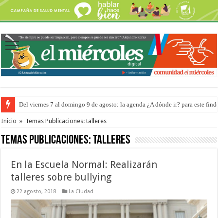
Del viernes 7 al domingo 9 de agosto: la agenda ¿A dónde ir? para este find
El frío y el viento no impidieron que en La Histórica se expresaran
Inicio
»
Temas Publicaciones: talleres
Temas Publicaciones:
talleres
En la Escuela Normal: Realizarán
talleres sobre bullying
22 agosto, 2018
La Ciudad