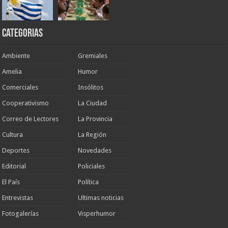
Categorias
Ambiente
Gremiales
Amelia
Humor
Comerciales
Insólitos
Cooperativismo
La Ciudad
Correo de Lectores
La Provincia
Cultura
La Región
Deportes
Novedades
Editorial
Policiales
El País
Política
Entrevistas
Ultimas noticias
Fotogalerías
Visperhumor