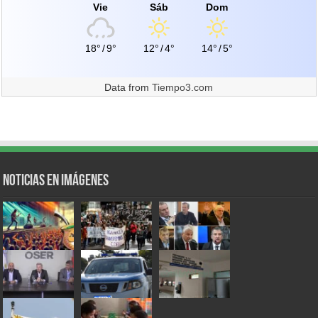
Vie
Sáb
Dom
18°
/
9°
12°
/
4°
14°
/
5°
Data from
Tiempo3.com
Noticias en Imágenes