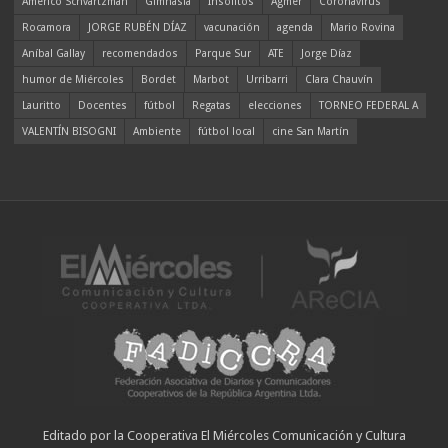
Americo Schvartzman
Gimnasia
Insólitos
Agmer
Coronavirus
Rocamora
JORGE RUBÉN DÍAZ
vacunación
agenda
Mario Rovina
Aníbal Gallay
recomendados
Parque Sur
ATE
Jorge Díaz
humor de Miércoles
Bordet
Marbot
Urribarri
Clara Chauvín
Lauritto
Docentes
fútbol
Regatas
elecciones
TORNEO FEDERAL A
VALENTÍN BISOGNI
Ambiente
fútbol local
cine San Martín
Editado por la Cooperativa El Miércoles Comunicación y Cultura