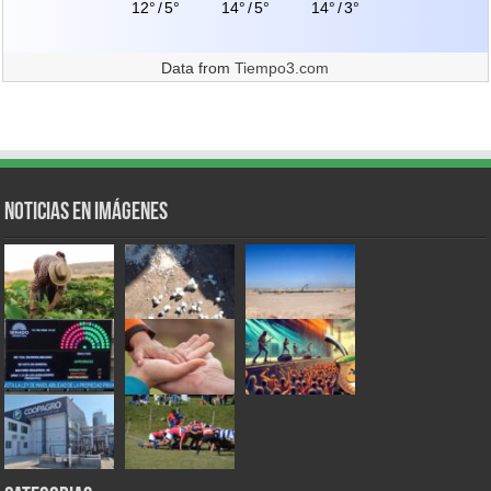
12°
/
5°
14°
/
5°
14°
/
3°
Data from
Tiempo3.com
Noticias en Imágenes