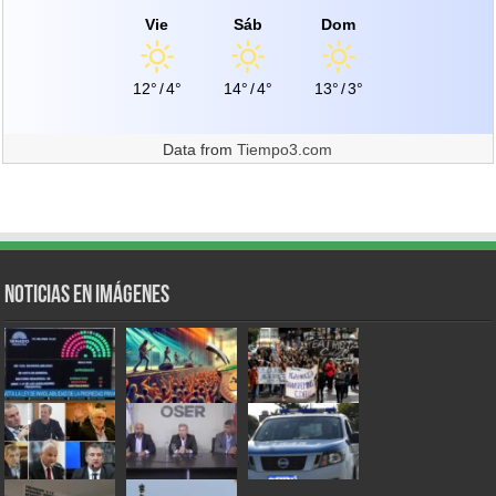
Vie
Sáb
Dom
12°
/
4°
14°
/
4°
13°
/
3°
Data from
Tiempo3.com
Noticias en Imágenes