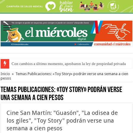
Con cambios a último momento, aprobaron la ley de propiedad privada
Del viernes 7 al domingo 9 de agosto: la agenda ¿A dónde ir? para este find
Inicio
»
Temas Publicaciones: «Toy Story» podrán verse una semana a cien
pesos
Temas Publicaciones:
«Toy Story» podrán verse
una semana a cien pesos
Cine San Martín: "Guasón", "La odisea de
los giles", "Toy Story" podrán verse una
semana a cien pesos