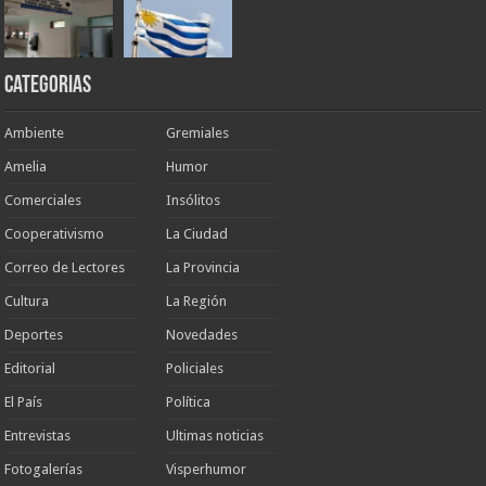
Categorias
Ambiente
Gremiales
Amelia
Humor
Comerciales
Insólitos
Cooperativismo
La Ciudad
Correo de Lectores
La Provincia
Cultura
La Región
Deportes
Novedades
Editorial
Policiales
El País
Política
Entrevistas
Ultimas noticias
Fotogalerías
Visperhumor