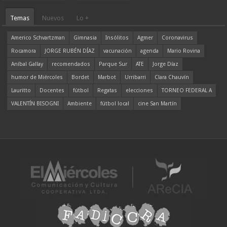
Temas
Nuevos
Lo +
Americo Schvartzman
Gimnasia
Insólitos
Agmer
Coronavirus
Rocamora
JORGE RUBÉN DÍAZ
vacunación
agenda
Mario Rovina
Aníbal Gallay
recomendados
Parque Sur
ATE
Jorge Díaz
humor de Miércoles
Bordet
Marbot
Urribarri
Clara Chauvín
Lauritto
Docentes
fútbol
Regatas
elecciones
TORNEO FEDERAL A
VALENTÍN BISOGNI
Ambiente
fútbol local
cine San Martín