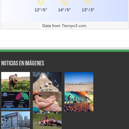
12°
/
5°
14°
/
5°
13°
/
3°
Data from
Tiempo3.com
Noticias en Imágenes