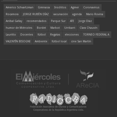
Americo Schvartzman
Gimnasia
Insólitos
Agmer
Coronavirus
Rocamora
JORGE RUBÉN DÍAZ
vacunación
agenda
Mario Rovina
Aníbal Gallay
recomendados
Parque Sur
ATE
Jorge Díaz
humor de Miércoles
Bordet
Marbot
Urribarri
Clara Chauvín
Lauritto
Docentes
fútbol
Regatas
elecciones
TORNEO FEDERAL A
VALENTÍN BISOGNI
Ambiente
fútbol local
cine San Martín