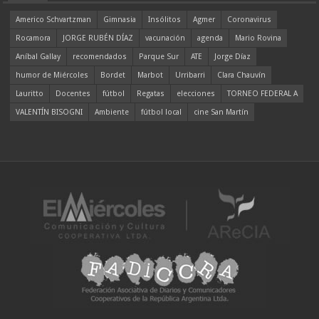
Americo Schvartzman
Gimnasia
Insólitos
Agmer
Coronavirus
Rocamora
JORGE RUBÉN DÍAZ
vacunación
agenda
Mario Rovina
Aníbal Gallay
recomendados
Parque Sur
ATE
Jorge Díaz
humor de Miércoles
Bordet
Marbot
Urribarri
Clara Chauvín
Lauritto
Docentes
fútbol
Regatas
elecciones
TORNEO FEDERAL A
VALENTÍN BISOGNI
Ambiente
fútbol local
cine San Martín