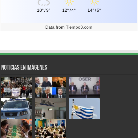
18°
/
9°
12°
/
4°
14°
/
5°
Data from
Tiempo3.com
Noticias en Imágenes