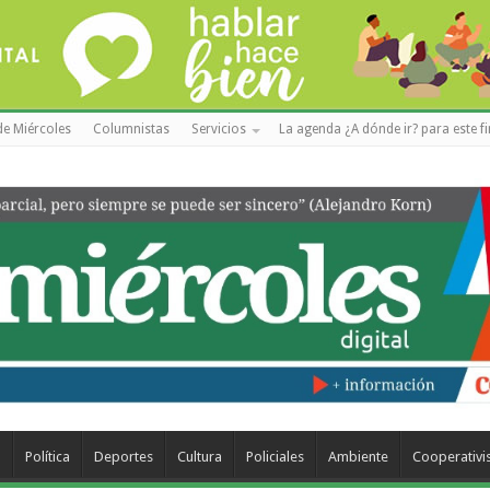
de Miércoles
Columnistas
Servicios
La agenda ¿A dónde ir? para este f
a
Política
Deportes
Cultura
Policiales
Ambiente
Cooperativ