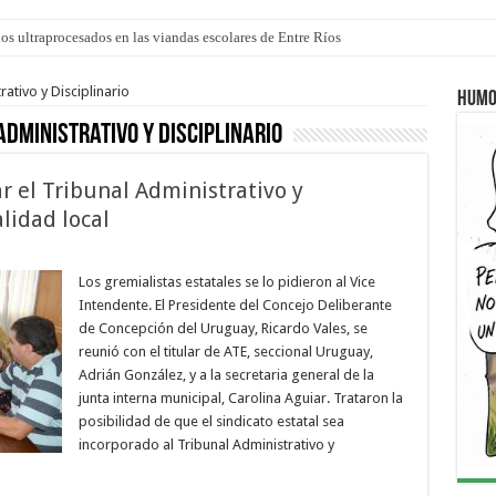
los ultraprocesados en las viandas escolares de Entre Ríos
 “La Runfla de los Macanos”
ativo y Disciplinario
Humo
Administrativo y Disciplinario
r el Tribunal Administrativo y
lidad local
Los gremialistas estatales se lo pidieron al Vice
Intendente. El Presidente del Concejo Deliberante
de Concepción del Uruguay, Ricardo Vales, se
reunió con el titular de ATE, seccional Uruguay,
Adrián González, y a la secretaria general de la
junta interna municipal, Carolina Aguiar. Trataron la
posibilidad de que el sindicato estatal sea
incorporado al Tribunal Administrativo y