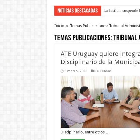
Noticias Destacadas
La Justicia suspende 
Se presentará la obra
Inicio
»
Temas Publicaciones: Tribunal Administr
Temas Publicaciones:
Tribunal 
ATE Uruguay quiere integra
Disciplinario de la Municipa
5 marzo, 2020
La Ciudad
Disciplinario, entre otros …