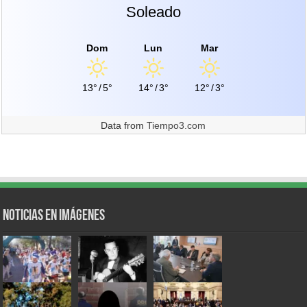
Soleado
Dom
Lun
Mar
13°
/
5°
14°
/
3°
12°
/
3°
Data from
Tiempo3.com
Noticias en Imágenes