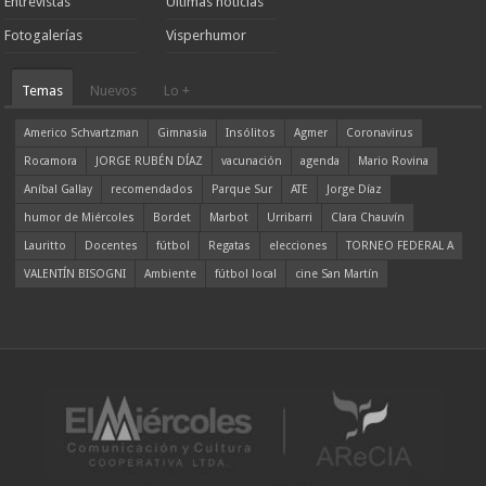
Entrevistas
Ultimas noticias
Fotogalerías
Visperhumor
Temas
Nuevos
Lo +
Americo Schvartzman
Gimnasia
Insólitos
Agmer
Coronavirus
Rocamora
JORGE RUBÉN DÍAZ
vacunación
agenda
Mario Rovina
Aníbal Gallay
recomendados
Parque Sur
ATE
Jorge Díaz
humor de Miércoles
Bordet
Marbot
Urribarri
Clara Chauvín
Lauritto
Docentes
fútbol
Regatas
elecciones
TORNEO FEDERAL A
VALENTÍN BISOGNI
Ambiente
fútbol local
cine San Martín