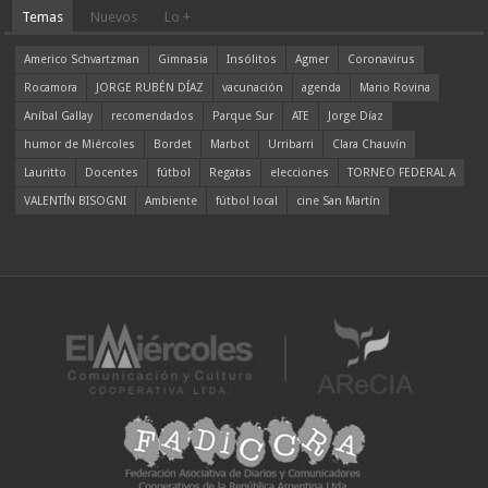
Temas
Nuevos
Lo +
Americo Schvartzman
Gimnasia
Insólitos
Agmer
Coronavirus
Rocamora
JORGE RUBÉN DÍAZ
vacunación
agenda
Mario Rovina
Aníbal Gallay
recomendados
Parque Sur
ATE
Jorge Díaz
humor de Miércoles
Bordet
Marbot
Urribarri
Clara Chauvín
Lauritto
Docentes
fútbol
Regatas
elecciones
TORNEO FEDERAL A
VALENTÍN BISOGNI
Ambiente
fútbol local
cine San Martín