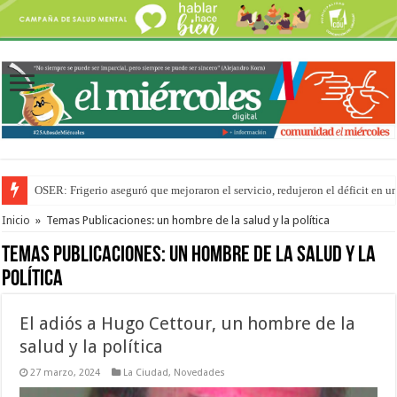
OSER: Frigerio aseguró que mejoraron el servicio, redujeron el déficit e
La Justicia suspende los ultraprocesados en las viandas escolares de Entre 
Inicio
»
Temas Publicaciones: un hombre de la salud y la política
Temas Publicaciones:
un hombre de la salud y la
política
El adiós a Hugo Cettour, un hombre de la
salud y la política
27 marzo, 2024
La Ciudad
,
Novedades