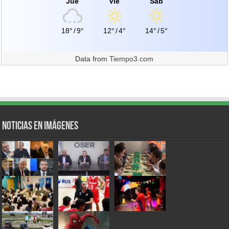
Jue
Vie
Sáb
18°
/
9°
12°
/
4°
14°
/
5°
Data from
Tiempo3.com
Noticias en Imágenes