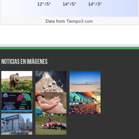
12°
/
5°
14°
/
5°
14°
/
3°
Data from
Tiempo3.com
Noticias en Imágenes