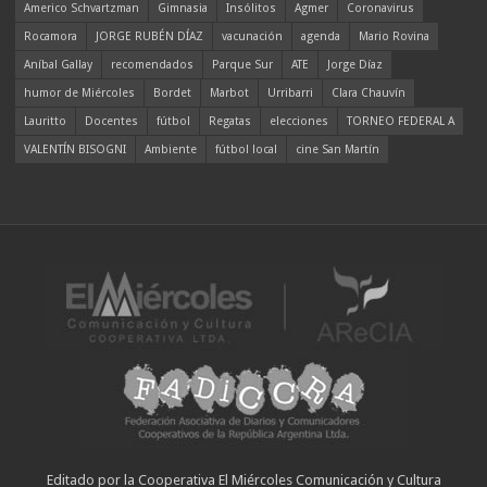
Americo Schvartzman
Gimnasia
Insólitos
Agmer
Coronavirus
Rocamora
JORGE RUBÉN DÍAZ
vacunación
agenda
Mario Rovina
Aníbal Gallay
recomendados
Parque Sur
ATE
Jorge Díaz
humor de Miércoles
Bordet
Marbot
Urribarri
Clara Chauvín
Lauritto
Docentes
fútbol
Regatas
elecciones
TORNEO FEDERAL A
VALENTÍN BISOGNI
Ambiente
fútbol local
cine San Martín
Editado por la Cooperativa El Miércoles Comunicación y Cultura