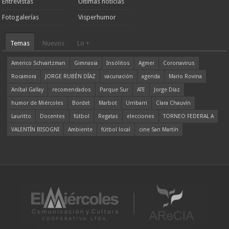
Entrevistas
Ultimas noticias
Fotogalerías
Visperhumor
Temas
Nuevos
Lo +
Americo Schvartzman
Gimnasia
Insólitos
Agmer
Coronavirus
Rocamora
JORGE RUBÉN DÍAZ
vacunación
agenda
Mario Rovina
Aníbal Gallay
recomendados
Parque Sur
ATE
Jorge Díaz
humor de Miércoles
Bordet
Marbot
Urribarri
Clara Chauvín
Lauritto
Docentes
fútbol
Regatas
elecciones
TORNEO FEDERAL A
VALENTÍN BISOGNI
Ambiente
fútbol local
cine San Martín