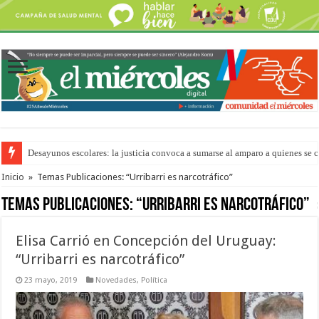
Desayunos escolares: la justicia convoca a sumarse al amparo a quienes se 
“La Feria en tu Barrio” para agostocon sus días y horarios
Inicio
»
Temas Publicaciones: “Urribarri es narcotráfico”
Temas Publicaciones:
“Urribarri es narcotráfico”
Elisa Carrió en Concepción del Uruguay:
“Urribarri es narcotráfico”
23 mayo, 2019
Novedades
,
Política