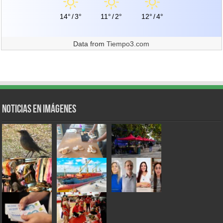
14°
/
3°
11°
/
2°
12°
/
4°
Data from
Tiempo3.com
Noticias en Imágenes