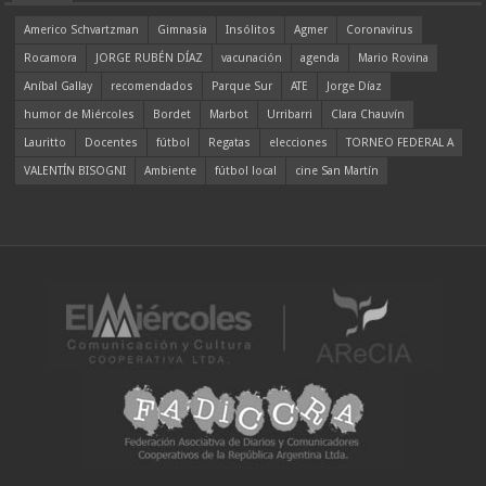
Americo Schvartzman
Gimnasia
Insólitos
Agmer
Coronavirus
Rocamora
JORGE RUBÉN DÍAZ
vacunación
agenda
Mario Rovina
Aníbal Gallay
recomendados
Parque Sur
ATE
Jorge Díaz
humor de Miércoles
Bordet
Marbot
Urribarri
Clara Chauvín
Lauritto
Docentes
fútbol
Regatas
elecciones
TORNEO FEDERAL A
VALENTÍN BISOGNI
Ambiente
fútbol local
cine San Martín