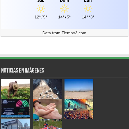
Sáb
Dom
Lun
12°
/
5°
14°
/
5°
14°
/
3°
Data from
Tiempo3.com
Noticias en Imágenes