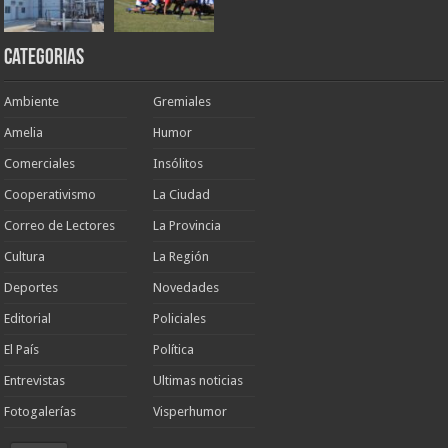
Categorias
Ambiente
Gremiales
Amelia
Humor
Comerciales
Insólitos
Cooperativismo
La Ciudad
Correo de Lectores
La Provincia
Cultura
La Región
Deportes
Novedades
Editorial
Policiales
El País
Política
Entrevistas
Ultimas noticias
Fotogalerías
Visperhumor