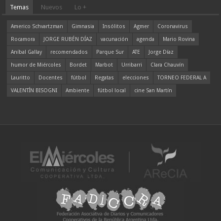
Temas
Nuevos
Lo +
Americo Schvartzman
Gimnasia
Insólitos
Agmer
Coronavirus
Rocamora
JORGE RUBÉN DÍAZ
vacunación
agenda
Mario Rovina
Aníbal Gallay
recomendados
Parque Sur
ATE
Jorge Díaz
humor de Miércoles
Bordet
Marbot
Urribarri
Clara Chauvín
Lauritto
Docentes
fútbol
Regatas
elecciones
TORNEO FEDERAL A
VALENTÍN BISOGNI
Ambiente
fútbol local
cine San Martín