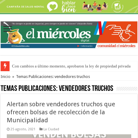
Con cambios a último momento, aprobaron la ley de propiedad privada
Adopción en Entre Ríos: el 35% de los 90 niños, niñas y adolescentes que 
Inicio
»
Temas Publicaciones: vendedores truchos
Temas Publicaciones:
vendedores truchos
Alertan sobre vendedores truchos que
ofrecen bolsas de recolección de la
Municipalidad
25 agosto, 2021
La Ciudad