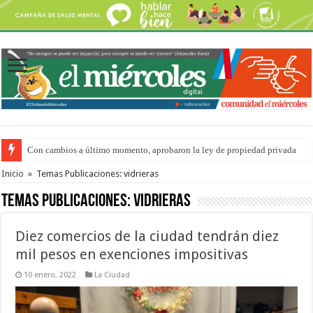
Con cambios a último momento, aprobaron la ley de propiedad privada
Del viernes 7 al domingo 9 de agosto: la agenda ¿A dónde ir? para este find
Inicio
»
Temas Publicaciones: vidrieras
Temas Publicaciones:
vidrieras
Diez comercios de la ciudad tendrán diez
mil pesos en exenciones impositivas
10 enero, 2022
La Ciudad