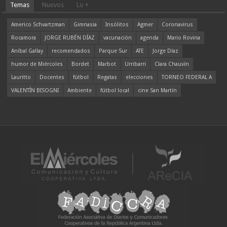
Temas
Nuevos
Lo +
Americo Schvartzman
Gimnasia
Insólitos
Agmer
Coronavirus
Rocamora
JORGE RUBÉN DÍAZ
vacunación
agenda
Mario Rovina
Aníbal Gallay
recomendados
Parque Sur
ATE
Jorge Díaz
humor de Miércoles
Bordet
Marbot
Urribarri
Clara Chauvín
Lauritto
Docentes
fútbol
Regatas
elecciones
TORNEO FEDERAL A
VALENTÍN BISOGNI
Ambiente
fútbol local
cine San Martín