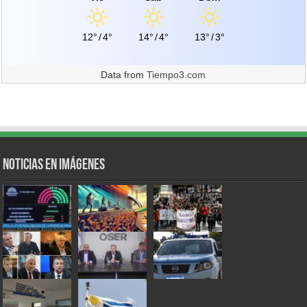
12°
/
4°
14°
/
4°
13°
/
3°
Data from
Tiempo3.com
Noticias en Imágenes