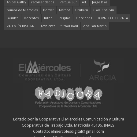
Aníbal Gallay
recomendados
Parque Sur
ATE
Jorge Díaz
humor de Miércoles
Bordet
Marbot
Urribarri
Clara Chauvín
Lauritto
Docentes
fútbol
Regatas
elecciones
TORNEO FEDERAL A
VALENTÍN BISOGNI
Ambiente
fútbol local
cine San Martín
Editado por la Cooperativa El Miércoles Comunicación y Cultura
Cooperativa de Trabajo Ltda. Matrícula 45196. INAES.
Contacto: elmiercolesdigital@gmail.com