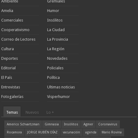
Ambiente
Gremiales
Amelia
Humor
Comerciales
Insólitos
Cooperativismo
La Ciudad
Correo de Lectores
La Provincia
Cultura
La Región
Deportes
Novedades
Editorial
Policiales
El País
Política
Entrevistas
Ultimas noticias
Fotogalerías
Visperhumor
Temas
Nuevos
Lo +
Americo Schvartzman
Gimnasia
Insólitos
Agmer
Coronavirus
Rocamora
JORGE RUBÉN DÍAZ
vacunación
agenda
Mario Rovina