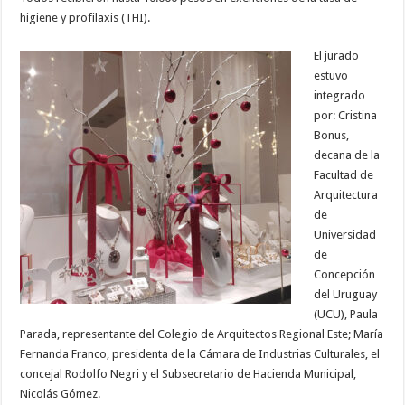
higiene y profilaxis (THI).
El jurado
estuvo
integrado
por: Cristina
Bonus,
decana de la
Facultad de
Arquitectura
de
Universidad
de
Concepción
del Uruguay
(UCU), Paula
Parada, representante del Colegio de Arquitectos Regional Este; María
Fernanda Franco, presidenta de la Cámara de Industrias Culturales, el
concejal Rodolfo Negri y el Subsecretario de Hacienda Municipal,
Nicolás Gómez.