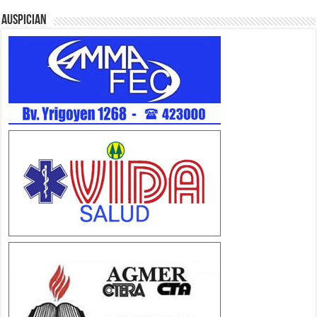
Auspician