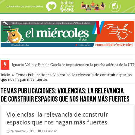
Ignacio Valín y Pamela García se impusieron en la prueba atlética de la UT
Traigo el litoral en mi canción: 100 años de Aníbal Sampayo
Inicio
»
Temas Publicaciones: Violencias: la relevancia de construir espacios
que nos hagan más fuertes
Temas Publicaciones:
Violencias: la relevancia
de construir espacios que nos hagan más fuertes
Violencias: la relevancia de construir
espacios que nos hagan más fuertes
26 marzo, 2019
La Ciudad