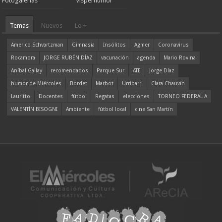
Fotogalerías
Visperhumor
Temas
Nuevos
Lo +
Americo Schvartzman
Gimnasia
Insólitos
Agmer
Coronavirus
Rocamora
JORGE RUBÉN DÍAZ
vacunación
agenda
Mario Rovina
Aníbal Gallay
recomendados
Parque Sur
ATE
Jorge Díaz
humor de Miércoles
Bordet
Marbot
Urribarri
Clara Chauvín
Lauritto
Docentes
fútbol
Regatas
elecciones
TORNEO FEDERAL A
VALENTÍN BISOGNI
Ambiente
fútbol local
cine San Martín