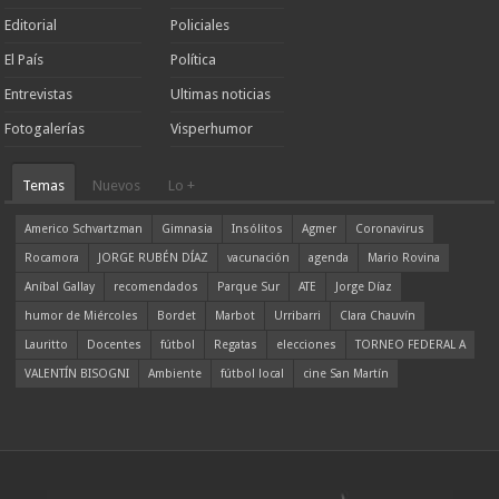
Editorial
Policiales
El País
Política
Entrevistas
Ultimas noticias
Fotogalerías
Visperhumor
Temas
Nuevos
Lo +
Americo Schvartzman
Gimnasia
Insólitos
Agmer
Coronavirus
Rocamora
JORGE RUBÉN DÍAZ
vacunación
agenda
Mario Rovina
Aníbal Gallay
recomendados
Parque Sur
ATE
Jorge Díaz
humor de Miércoles
Bordet
Marbot
Urribarri
Clara Chauvín
Lauritto
Docentes
fútbol
Regatas
elecciones
TORNEO FEDERAL A
VALENTÍN BISOGNI
Ambiente
fútbol local
cine San Martín