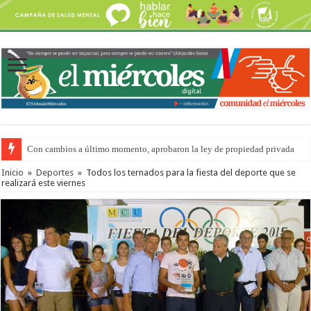
Con cambios a último momento, aprobaron la ley de propiedad privada
Adopción en Entre Ríos: el 35% de los 90 niños, niñas y adolescentes que 
Inicio
»
Deportes
»
Todos los ternados para la fiesta del deporte que se
realizará este viernes