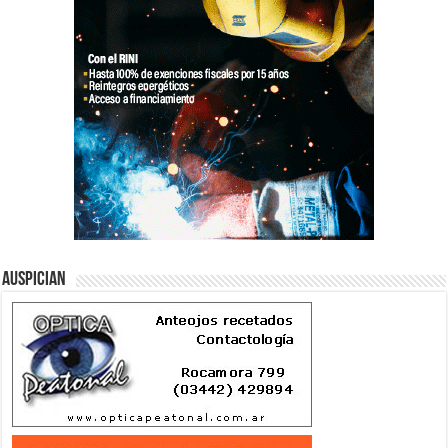
Auspician