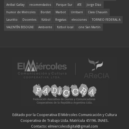
Aníbal Gallay
recomendados
Parque Sur
ATE
Jorge Díaz
humor de Miércoles
Bordet
Marbot
Urribarri
Clara Chauvín
Lauritto
Docentes
fútbol
Regatas
elecciones
TORNEO FEDERAL A
VALENTÍN BISOGNI
Ambiente
fútbol local
cine San Martín
Editado por la Cooperativa El Miércoles Comunicación y Cultura
Cooperativa de Trabajo Ltda. Matrícula 45196. INAES.
Contacto: elmiercolesdigital@gmail.com