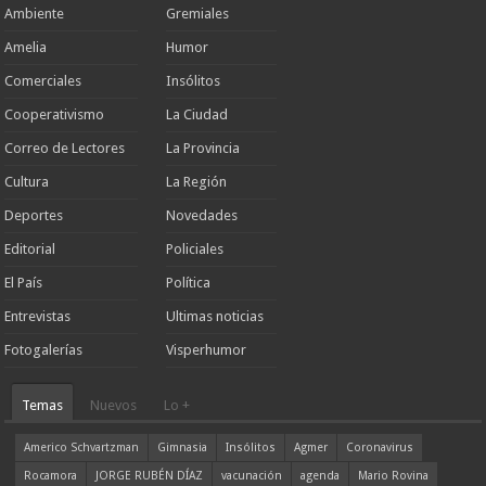
Ambiente
Gremiales
Amelia
Humor
Comerciales
Insólitos
Cooperativismo
La Ciudad
Correo de Lectores
La Provincia
Cultura
La Región
Deportes
Novedades
Editorial
Policiales
El País
Política
Entrevistas
Ultimas noticias
Fotogalerías
Visperhumor
Temas
Nuevos
Lo +
Americo Schvartzman
Gimnasia
Insólitos
Agmer
Coronavirus
Rocamora
JORGE RUBÉN DÍAZ
vacunación
agenda
Mario Rovina