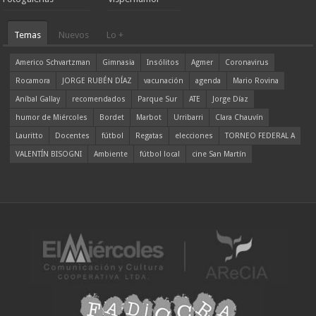
Temas
Nuevos
Lo +
Americo Schvartzman
Gimnasia
Insólitos
Agmer
Coronavirus
Rocamora
JORGE RUBÉN DÍAZ
vacunación
agenda
Mario Rovina
Aníbal Gallay
recomendados
Parque Sur
ATE
Jorge Díaz
humor de Miércoles
Bordet
Marbot
Urribarri
Clara Chauvín
Lauritto
Docentes
fútbol
Regatas
elecciones
TORNEO FEDERAL A
VALENTÍN BISOGNI
Ambiente
fútbol local
cine San Martín