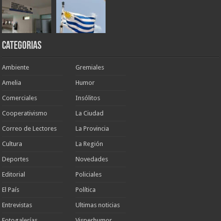
Categorias
Ambiente
Gremiales
Amelia
Humor
Comerciales
Insólitos
Cooperativismo
La Ciudad
Correo de Lectores
La Provincia
Cultura
La Región
Deportes
Novedades
Editorial
Policiales
El País
Política
Entrevistas
Ultimas noticias
Fotogalerías
Visperhumor