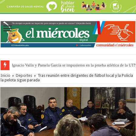
Ignacio Valín y Pamela García se impusieron en la prueba atlética de la UT
Traigo el litoral en mi canción: 100 años de Aníbal Sampayo
Inicio
»
Deportes
»
Tras reunión entre dirigentes de fútbol local y la Policía
la pelota sigue parada