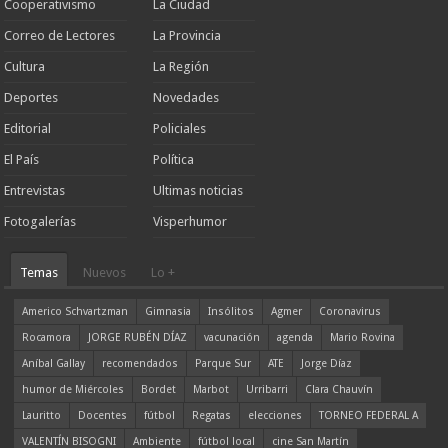
Cooperativismo
La Ciudad
Correo de Lectores
La Provincia
Cultura
La Región
Deportes
Novedades
Editorial
Policiales
El País
Política
Entrevistas
Ultimas noticias
Fotogalerías
Visperhumor
Temas
Nuevos
Lo +
Americo Schvartzman
Gimnasia
Insólitos
Agmer
Coronavirus
Rocamora
JORGE RUBÉN DÍAZ
vacunación
agenda
Mario Rovina
Aníbal Gallay
recomendados
Parque Sur
ATE
Jorge Díaz
humor de Miércoles
Bordet
Marbot
Urribarri
Clara Chauvín
Lauritto
Docentes
fútbol
Regatas
elecciones
TORNEO FEDERAL A
VALENTÍN BISOGNI
Ambiente
fútbol local
cine San Martín