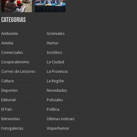
Categorias
Ambiente
Gremiales
Amelia
Humor
Comerciales
Insólitos
Cooperativismo
La Ciudad
Correo de Lectores
La Provincia
Cultura
La Región
Deportes
Novedades
Editorial
Policiales
El País
Política
Entrevistas
Ultimas noticias
Fotogalerías
Visperhumor