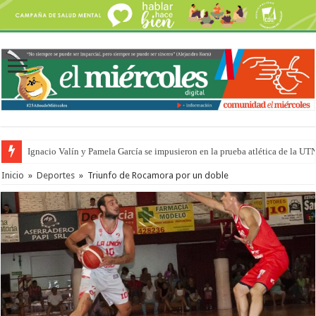
Ignacio Valín y Pamela García se impusieron en la prueba atlética de la UT
Traigo el litoral en mi canción: 100 años de Aníbal Sampayo
Inicio
»
Deportes
»
Triunfo de Rocamora por un doble