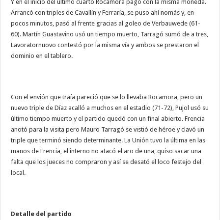
Y en el inicio del último cuarto Rocamora pagó con la misma moneda.
Arrancó con triples de Cavallín y Ferraría, se puso ahí nomás y, en
pocos minutos, pasó al frente gracias al goleo de Verbauwede (61-
60). Martín Guastavino usó un tiempo muerto, Tarragó sumó de a tres,
Lavoratornuovo contestó por la misma vía y ambos se prestaron el
dominio en el tablero.
Con el envión que traía pareció que se lo llevaba Rocamora, pero un
nuevo triple de Díaz acalló a muchos en el estadio (71-72), Pujol usó su
último tiempo muerto y el partido quedó con un final abierto. Frencia
anotó para la visita pero Mauro Tarragó se vistió de héroe y clavó un
triple que terminó siendo determinante. La Unión tuvo la última en las
manos de Frencia, el interno no atacó el aro de una, quiso sacar una
falta que los jueces no compraron y así se desató el loco festejo del
local.
Detalle del partido