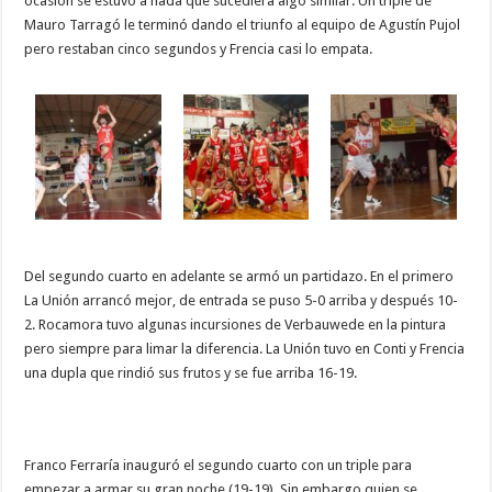
ocasión se estuvo a nada que sucediera algo similar. Un triple de
Mauro Tarragó le terminó dando el triunfo al equipo de Agustín Pujol
pero restaban cinco segundos y Frencia casi lo empata.
Del segundo cuarto en adelante se armó un partidazo. En el primero
La Unión arrancó mejor, de entrada se puso 5-0 arriba y después 10-
2. Rocamora tuvo algunas incursiones de Verbauwede en la pintura
pero siempre para limar la diferencia. La Unión tuvo en Conti y Frencia
una dupla que rindió sus frutos y se fue arriba 16-19.
Franco Ferraría inauguró el segundo cuarto con un triple para
empezar a armar su gran noche (19-19). Sin embargo quien se