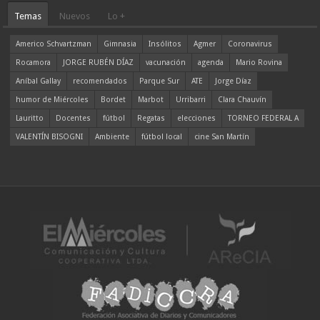
Temas
Nuevos
Lo +
Americo Schvartzman
Gimnasia
Insólitos
Agmer
Coronavirus
Rocamora
JORGE RUBÉN DÍAZ
vacunación
agenda
Mario Rovina
Aníbal Gallay
recomendados
Parque Sur
ATE
Jorge Díaz
humor de Miércoles
Bordet
Marbot
Urribarri
Clara Chauvín
Lauritto
Docentes
fútbol
Regatas
elecciones
TORNEO FEDERAL A
VALENTÍN BISOGNI
Ambiente
fútbol local
cine San Martín