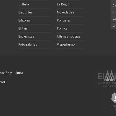
Cultura
La Región
Cl
Deportes
Novedades
Re
VA
Editorial
Policiales
ci
El País
Política
Entrevistas
Ultimas noticias
Fotogalerías
Visperhumor
cación y Cultura
INAES.