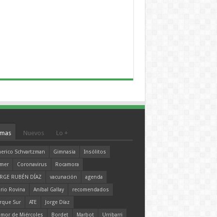
mas
Nuevos
Lo +
erico Schvartzman
Gimnasia
Insólitos
mer
Coronavirus
Rocamora
RGE RUBÉN DÍAZ
vacunación
agenda
rio Rovina
Aníbal Gallay
recomendados
rque Sur
ATE
Jorge Díaz
mor de Miércoles
Bordet
Marbot
Urribarri