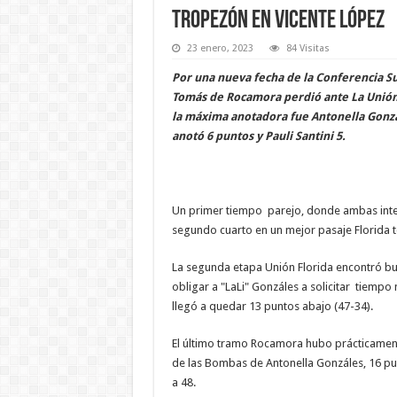
Tropezón en Vicente López
23 enero, 2023
84 Visitas
Por una nueva fecha de la Conferencia Su
Tomás de Rocamora perdió ante La Unión F
la máxima anotadora fue Antonella Gonzá
anotó 6 puntos y Pauli Santini 5.
Un primer tiempo parejo, donde ambas inter
segundo cuarto en un mejor pasaje Florida 
La segunda etapa Unión Florida encontró bu
obligar a "LaLi" Gonzáles a solicitar tiemp
llegó a quedar 13 puntos abajo (47-34).
El último tramo Rocamora hubo prácticamen
de las Bombas de Antonella Gonzáles, 16 pun
a 48.