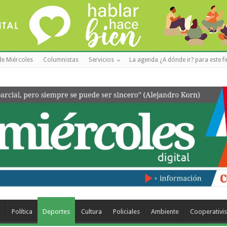
de Miércoles
Columnistas
Servicios
La agenda ¿A dónde ir? para este f
a
Política
Deportes
Cultura
Policiales
Ambiente
Cooperativi