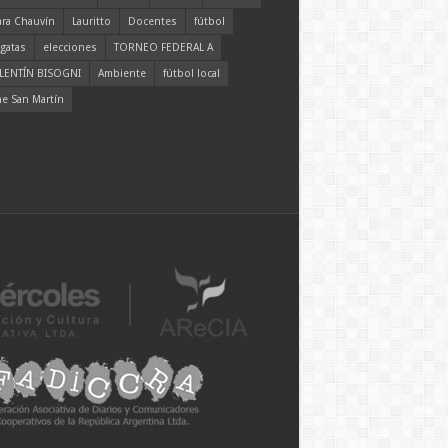
ara Chauvín
Lauritto
Docentes
fútbol
gatas
elecciones
TORNEO FEDERAL A
LENTÍN BISOGNI
Ambiente
fútbol local
ne San Martín