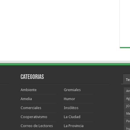
Categorias
Te
Ambiente
Gremiales
Am
Amelia
Humor
Ag
JO
Comerciales
Insólitos
Ma
Cooperativismo
La Ciudad
Pa
Correo de Lectores
La Provincia
hu