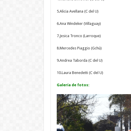
5.Alicia Avellana (C del U)
6.Ana Windeker (Villaguay)
7.Jesica Tronco (Larroque)
8.Mercedes Piaggio (Gchú)
9.Andrea Taborda (C del U)
10.Laura Benedetti (C del U)
Galería de fotos: