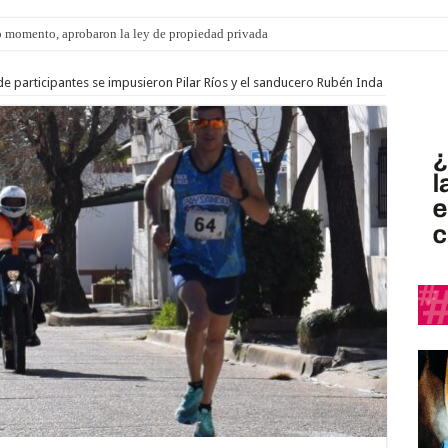
 momento, aprobaron la ley de propiedad privada
s: el 35% de los 90 niños, niñas y adolescentes que esperan una familia tiene CU
e participantes se impusieron Pilar Ríos y el sanducero Rubén Inda