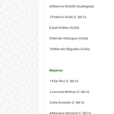
6.Mauricio Boletín (Gualeguay)
7.Federico Rode (C del U)
8.Juan Robles (Gchú)
9.Hernán Velázquez (Gchú)
10.Marcelo Migueles (Gchú)
Mujeres
1.Pilar Ríos (C del U)
2.Lucrecia Molinas (C del U)
3.Ana Acevedo (C del U)
4.Mariana Simovich (C del U)