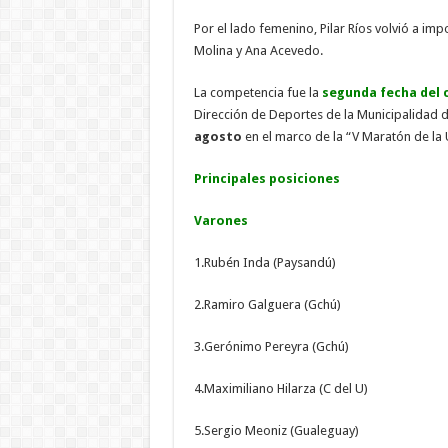
Por el lado femenino, Pilar Ríos volvió a im
Molina y Ana Acevedo.
La competencia fue la
segunda fecha del c
Dirección de Deportes de la Municipalidad 
agosto
en el marco de la “V Maratón de la
Principales posiciones
Varones
1.Rubén Inda (Paysandú)
2.Ramiro Galguera (Gchú)
3.Gerónimo Pereyra (Gchú)
4.Maximiliano Hilarza (C del U)
5.Sergio Meoniz (Gualeguay)