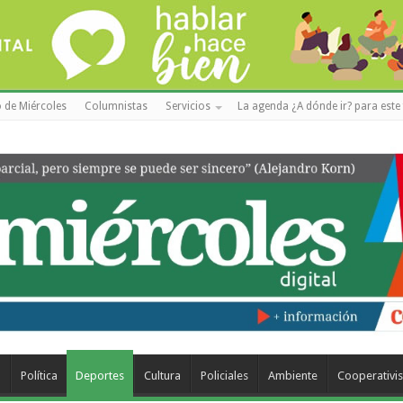
 de Miércoles
Columnistas
Servicios
La agenda ¿A dónde ir? para este 
a
Política
Deportes
Cultura
Policiales
Ambiente
Cooperativi