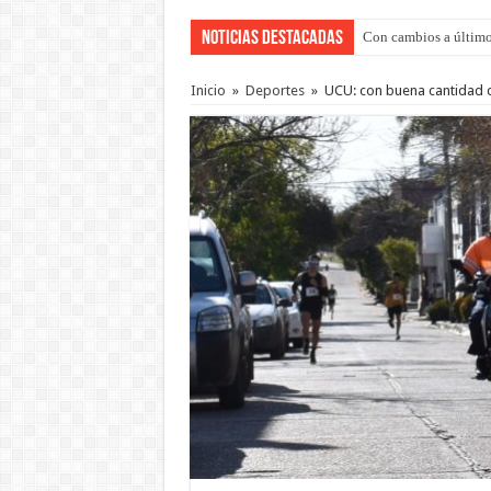
Noticias Destacadas
Con cambios a último
Adopción en Entre Río
Inicio
»
Deportes
»
UCU: con buena cantidad d