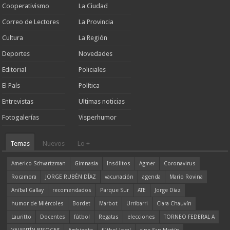
Cooperativismo
La Ciudad
Correo de Lectores
La Provincia
Cultura
La Región
Deportes
Novedades
Editorial
Policiales
El País
Política
Entrevistas
Ultimas noticias
Fotogalerías
Visperhumor
Temas
Nuevos
Lo +
Americo Schvartzman
Gimnasia
Insólitos
Agmer
Coronavirus
Rocamora
JORGE RUBÉN DÍAZ
vacunación
agenda
Mario Rovina
Aníbal Gallay
recomendados
Parque Sur
ATE
Jorge Díaz
humor de Miércoles
Bordet
Marbot
Urribarri
Clara Chauvín
Lauritto
Docentes
fútbol
Regatas
elecciones
TORNEO FEDERAL A