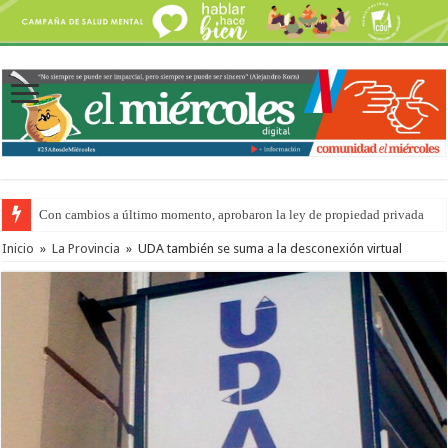
Con cambios a último momento, aprobaron la ley de propiedad privada
Adopción en Entre Ríos: el 35% de los 90 niños, niñas y adolescentes que 
Inicio
»
La Provincia
»
UDA también se suma a la desconexión virtual