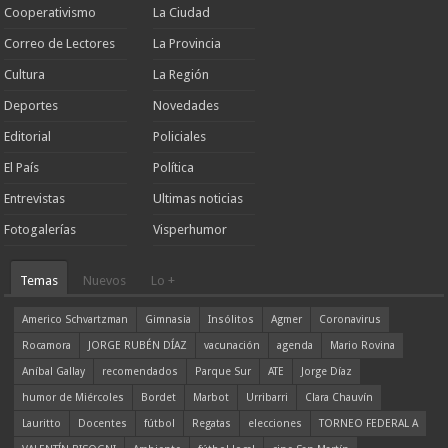
Cooperativismo
La Ciudad
Correo de Lectores
La Provincia
Cultura
La Región
Deportes
Novedades
Editorial
Policiales
El País
Política
Entrevistas
Ultimas noticias
Fotogalerías
Visperhumor
Temas
Nuevos
Lo +
Americo Schvartzman
Gimnasia
Insólitos
Agmer
Coronavirus
Rocamora
JORGE RUBÉN DÍAZ
vacunación
agenda
Mario Rovina
Aníbal Gallay
recomendados
Parque Sur
ATE
Jorge Díaz
humor de Miércoles
Bordet
Marbot
Urribarri
Clara Chauvín
Lauritto
Docentes
fútbol
Regatas
elecciones
TORNEO FEDERAL A