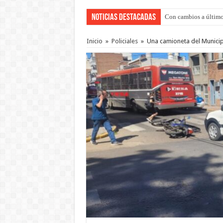
Noticias Destacadas
Con cambios a último
Del viernes 7 al domi
Inicio
»
Policiales
»
Una camioneta del Municip