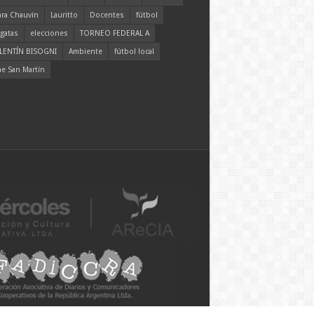
ara Chauvín
Lauritto
Docentes
fútbol
gatas
elecciones
TORNEO FEDERAL A
LENTÍN BISOGNI
Ambiente
fútbol local
ne San Martín