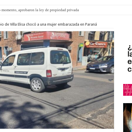
 momento, aprobaron la ley de propiedad privada
ngo 9 de agosto: la agenda ¿A dónde ir? para este finde
io de Villa Elisa chocó a una mujer embarazada en Paraná