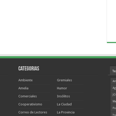
Categorias
Te
Ambiente
Gremiales
Am
Amelia
Humor
Ag
JO
Comerciales
Insólitos
Ma
Cooperativismo
La Ciudad
Pa
Correo de Lectores
La Provincia
hu