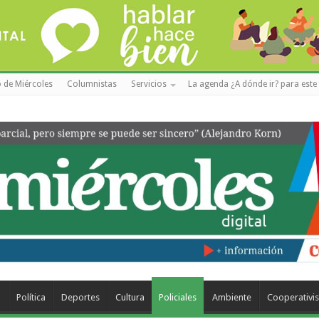
 de Miércoles
Columnistas
Servicios
La agenda ¿A dónde ir? para este 
a
Política
Deportes
Cultura
Policiales
Ambiente
Cooperativi