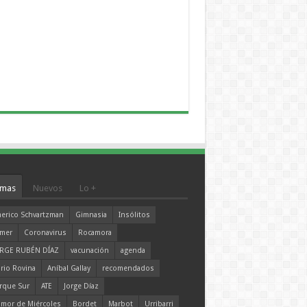
mas
Nuevos
Lo +
erico Schvartzman
Gimnasia
Insólitos
mer
Coronavirus
Rocamora
RGE RUBÉN DÍAZ
vacunación
agenda
rio Rovina
Aníbal Gallay
recomendados
rque Sur
ATE
Jorge Díaz
mor de Miércoles
Bordet
Marbot
Urribarri