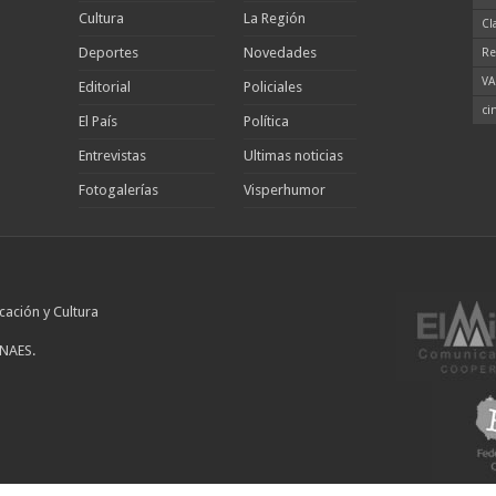
Cultura
La Región
Cl
Deportes
Novedades
Re
VA
Editorial
Policiales
ci
El País
Política
Entrevistas
Ultimas noticias
Fotogalerías
Visperhumor
cación y Cultura
INAES.