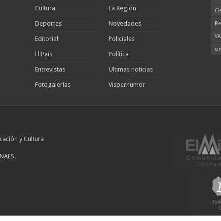
Cultura
La Región
Cl
Deportes
Novedades
Re
VA
Editorial
Policiales
ci
El País
Política
Entrevistas
Ultimas noticias
Fotogalerías
Visperhumor
cación y Cultura
INAES.