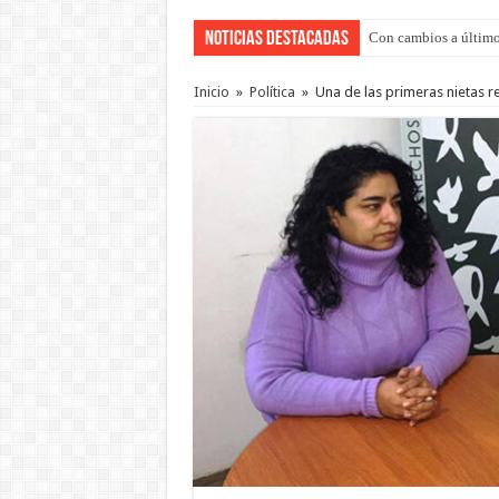
Noticias Destacadas
Con cambios a último
Adopción en Entre Río
Inicio
»
Política
»
Una de las primeras nietas r