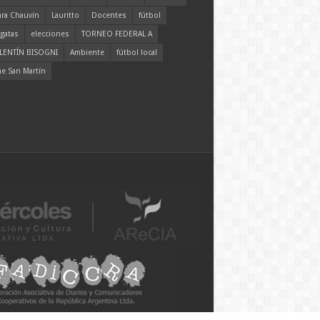
ara Chauvín
Lauritto
Docentes
fútbol
gatas
elecciones
TORNEO FEDERAL A
LENTÍN BISOGNI
Ambiente
fútbol local
ne San Martín