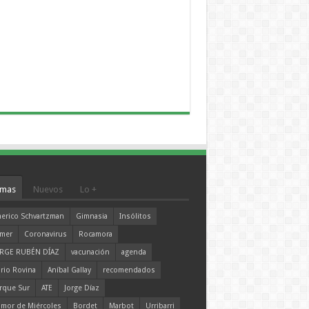
mas
Nuevos
Lo +
erico Schvartzman
Gimnasia
Insólitos
mer
Coronavirus
Rocamora
RGE RUBÉN DÍAZ
vacunación
agenda
rio Rovina
Aníbal Gallay
recomendados
rque Sur
ATE
Jorge Díaz
mor de Miércoles
Bordet
Marbot
Urribarri