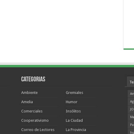
Categorias
Te
Ambiente
Gremiales
Am
Amelia
Humor
Ag
JO
Comerciales
Insólitos
Ma
Cooperativismo
La Ciudad
Pa
Correo de Lectores
La Provincia
hu