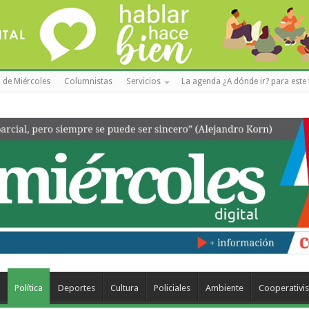
 de Miércoles
Columnistas
Servicios
La agenda ¿A dónde ir? para este 
a
Política
Deportes
Cultura
Policiales
Ambiente
Cooperativi