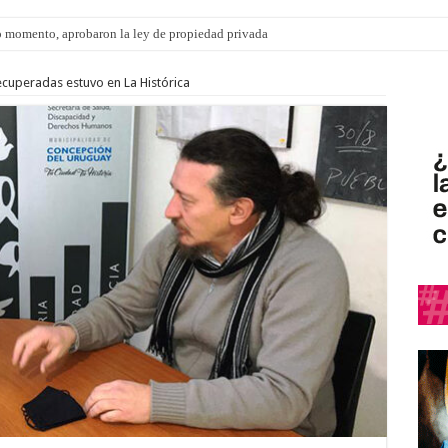
 momento, aprobaron la ley de propiedad privada
s: el 35% de los 90 niños, niñas y adolescentes que esperan una familia tiene CU
ecuperadas estuvo en La Histórica